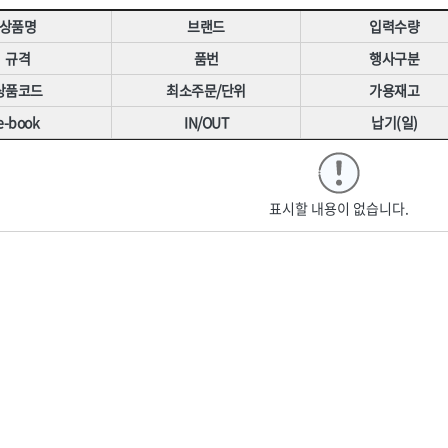
·폼
[07]구급·소방안전
[07]교육장
HNS 방동제
HNS 방수,접착,시멘트
상품명
브랜드
입력수량
[08]환경시설
[08]안전책자
HNS 본드
HNS 분진복
규격
품번
행사구분
제
[09]호흡보호구
HNS 수입철
HNS 수전
상품코드
최소주문/단위
가용재고
[10]수상안전
HNS 실리콘
HNS 실사,
e-book
IN/OUT
납기(일)
개인)
HNS 안전용품(기타(수입))
HNS 안전용품(기타)
품
[11]기타안전용품
로프)
HNS 안전용품(안전화(수입))
HNS 안전용품(안전화)
기류
쉬
HNS 용접
HNS 우의
HNS 잡화
HNS 장갑
표시할 내용이 없습니다.
수입)
HNS 조경자재
HNS 주문타이
HNS 철물
HNS 철물(수입)
HNS 파라솔,캐노피
HNS 포장자재
재
HNS 하역용품
HNS 핫팩,
<8권> 잡화·청소·계절
닥재
HNS 후크(수입)
K2,
TNT(히타)
WORX(웍스)
[01]생활잡화
골든브리지
광신
[02]산업잡화
나바켐,
네파(NEPA),
자재
[03]문구용품
대흥화학
덕성하이텍