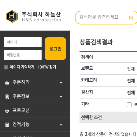
상품검색결과
브랜드 검색
로그인
카테고리 검색
검색어
전체
ㄱ
ㄴ
ㄷ
ㄹ
ㅁ
ㅂ
ㅅ
ㅇ
<1권> 철물·건축 자재
<2권> 산업자재
아이디 기억하기
ID/PW 찾기
브랜드
전체
A
B
C
D
E
F
G
H
I
J
[01]형틀.토목
[01]방수·발
카테고리
전체
주문하기
전체
[02]철선
[02]시멘트
원산지
전체
주문정보
3M,
AK라온
[03]못
[03]콘크리트
기타
DOGYU(도규)
DR수전
[04]볼트·너트·와샤
[04]접착제
프로모션
HNS 가설자재(국산)
HNS 가설자재(
선택한 조건
[05]핀
[05]실리콘·
HNS 고체연료,
HNS 공구
견적기능
HNS 농기구
[06]앙카
[06]페인트·
HNS 다라종류
0
총
개의 상품이 검색되었습니다
HNS 마대
HNS 망종류