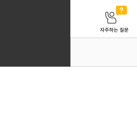
회사소개
찾
하늘산B2B 바로가