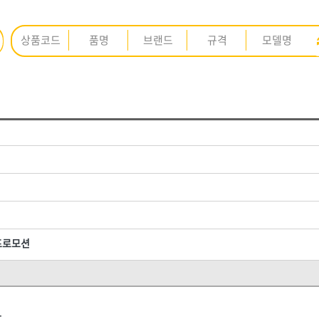
ㅈ
ㅊ
ㅋ
ㅌ
ㅍ
ㅎ
<3권> 안전용품
<4권> 안전인쇄·시설물
K
L
M
N
O
P
Q
R
S
T
U
V
W
X
Y
Z
수제
[01]안전화
[01]인쇄안전용품
[02]개인안전
[02]실사출력물
ARM(암)
BESTO(베스토)
 보조제
[03]도로·공사안전
[03]현수막·배너
프로모션
GL코팅스
HNS D콘
[04]점멸·신호·반사
[04]표지판
수입)
HNS 결속선(국산)
HNS 결속선(수입)
실란트
[05]보행안전
[05]게시판
HNS 기성타이
HNS 기타
도장재
[06]로프
HNS 단열재
[06]안전시설물
HNS 도바리
.
HNS 면목
HNS 문구용품