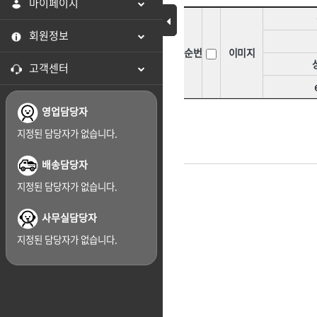
마이페이지
[07]화스너·피스
[07]스프레이
HNS 미장용품
HNS 바퀴
Toggle Menu
[08]가설자재
[08]윤활유
회원정보
HNS 보온덮개,부직포,
HNS 보행매트
[09]스페이서
[09]도로보수
순번
이미지
HNS 사다리
HNS 수입마대
고객센터
[10]면목
[10]호스
HNS 시설물,
HNS 식품
HNS 안전용품
HNS 안전용품(
[11]지수재류
[11]호스부속
HNS 안전용품(도로)
HNS 안전용품(
영업담당자
[12]문양거푸집
[12]다라·용
HNS 염화,
HNS 와이어메
지정된 담당자가 없습니다.
[13]철망류
[13]망
HNS 일반못
HNS 자동바
[14]비닐
[14]차광망
HNS 전기자재
HNS 전기자재(
배송담당자
HNS 차광망
HNS 천막
[15]천막
[15]지붕재
지정된 담당자가 없습니다.
HNS 타이볼트
HNS 테이프
[16]장갑
[16]보온덮개
사무실담당자
HNS 피스
HNS 하역.부자
<6권> 포장자재
<7권> 전기자재
[17]우의
[17]고무·바
HNS 화스너
HNS 후크
지정된 담당자가 없습니다.
[18]장화
MKK
TAJIMA(타지마)
[01]테이프
[01]연장선
계양(KEYANG)
[19]기타철물1
고뫄스방수,
[02]마대
[02]전선
금곡정밀(세이프티)
나라지킴이
[21]도어·인테리어
[03]랩·보양지
[03]전선고정
다이몬(DAIMON)
대신인더스(DS)