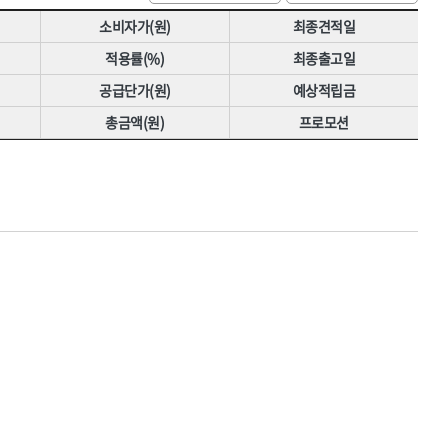
[07]에어공구
HNS 밴드
소비자가(원)
최종견적일
[08]용접기기·자재
HNS 비닐
적용률(%)
최종출고일
[09]용접안전용품
HNS 스페이서
공급단가(원)
예상적립금
[10]원예용품
HNS 실사생산,
총금액(원)
프로모션
HNS 안전용품(도로(수입))
HNS 에어,타카
HNS 원예
HNS 장화
HNS 지붕재
HNS 청소용품
HNS 폼,스프레이
HNS 호스
KUK,
경신연마
국제케미칼
다우실리콘실란트,
데카스