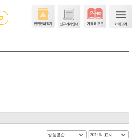
×
×
<5권> 산업공구·용접자재
숫자
[01]수작업공구
[02]전동공구
DM(동명)
[03]엔진공구
HNS D콘(수입)
[04]하역장비
HNS 계절용품
[05]측정·측량공구
HNS 끈
[06]절삭공구
HNS 락카
HNS 문양거푸집