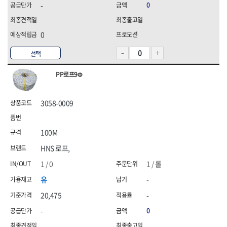
-
0
0
선택
PP로프9Φ
3058-0009
100M
HNS 로프,
1 / 0
1 / 롤
유
-
20,475
-
-
0