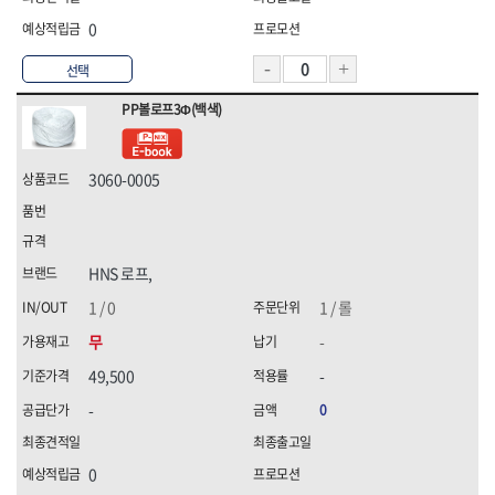
0
선택
PP볼로프3Φ(백색)
3060-0005
HNS 로프,
1 / 0
1 / 롤
무
-
49,500
-
-
0
0