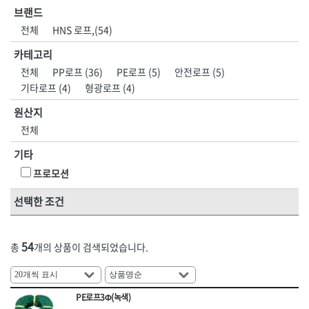
HNS 계절용품
HNS 고체연료,
브랜드
[11]지수재류
[11]호스부속품
HNS 공구
HNS 기성타이
[01]안전화
[01]인쇄안전용품
전체
HNS 로프,(54)
[12]문양거푸집
[12]다라·용기류
HNS 기타
HNS 끈
[02]개인안전
[02]실사출력물
HNS 농기구
HNS 다라종류
카테고리
[13]철망류
[13]망
HNS 단열재
HNS 도바리
[03]도로·공사안전
[03]현수막·배너
전체
PP로프 (36)
PE로프 (5)
안전로프 (5)
[14]비닐
[14]차광망
HNS 락카
HNS 마대
기타로프 (4)
형광로프 (4)
[04]점멸·신호·반사
[04]표지판
[15]천막
[15]지붕재
HNS 망종류
HNS 면목
원산지
[05]보행안전
[05]게시판
HNS 문구용품
HNS 문양거푸집
[16]장갑
[16]보온덮개
전체
HNS 미장용품
HNS 바퀴
[06]로프
[06]안전시설물
[17]우의
[17]고무·바닥재
HNS 방동제
HNS 방수,접착,시멘트
기타
[07]구급·소방안전
[07]교육장
[18]장화
HNS 밴드
HNS 보온덮개,부직포,
프로모션
[08]환경시설
[08]안전책자
HNS 보행매트
HNS 본드
[19]기타철물1
선택한 조건
HNS 분진복
HNS 비닐
[09]호흡보호구
[21]도어·인테리어
HNS 사다리
HNS 수입마대
[10]수상안전
<5권> 산업공구·용접자재
<6권> 포장자재
[22]환기설비
HNS 수입철
HNS 수전
54
총
개의 상품이 검색되었습니다.
[11]기타안전용품
HNS 스페이서
HNS 시설물,
[23]사다리·우마
[01]수작업공구
[01]테이프
HNS 식품
HNS 실리콘
[24]미장
HNS 실사,
HNS 실사생산,
[02]전동공구
[02]마대
PE로프3Φ(녹색)
[25]농기구
HNS 안전용품
HNS 안전용품(개인)
[03]엔진공구
[03]랩·보양지