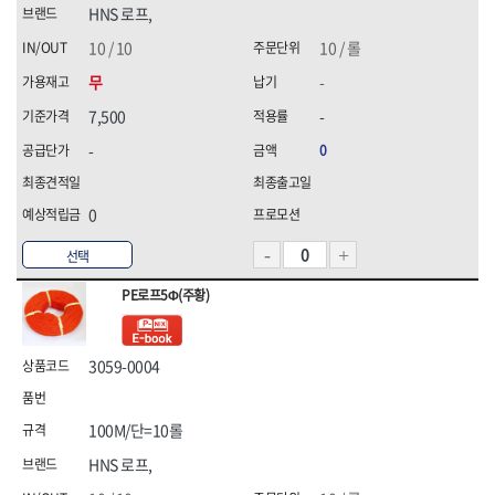
화신금속공업,
휠라(FILA),
HNS 로프,
힘맨,
10 / 10
10 / 롤
무
-
7,500
-
-
0
0
선택
PE로프5Φ(주황)
3059-0004
100M/단=10롤
HNS 로프,