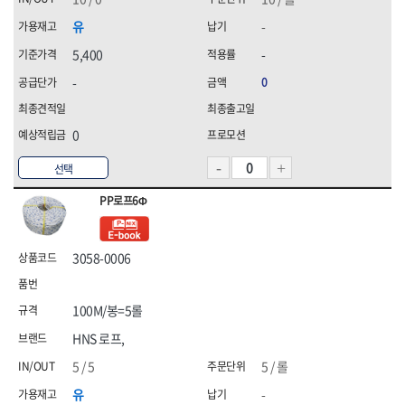
유
-
5,400
-
-
0
0
선택
PP로프6Φ
3058-0006
100M/봉=5롤
HNS 로프,
5 / 5
5 / 롤
유
-