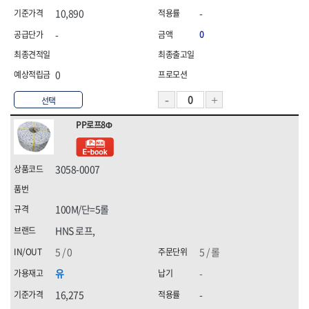
10,890
-
-
0
0
선택
PP로프8Φ
3058-0007
100M/단=5롤
HNS 로프,
5 / 0
5 / 롤
유
-
16,275
-