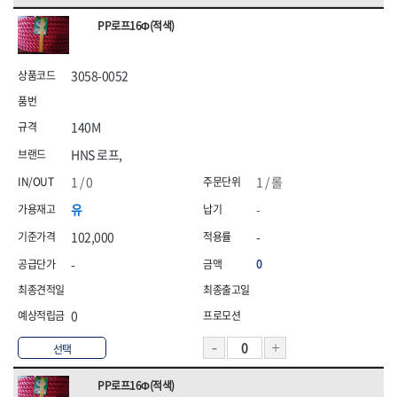
PP로프16Φ(적색)
3058-0052
140M
HNS 로프,
1 / 0
1 / 롤
유
-
102,000
-
-
0
0
선택
PP로프16Φ(적색)