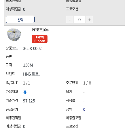
0
선택
PP로프16Φ
3058-0002
150M
HNS 로프,
1 / 1
1 / 롤
유
-
97,125
-
-
0
0