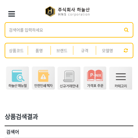
×
×
Toggle Menu
카테고리 검색
브랜드 검색
<1권> 철물·건축 자재
<2권> 산업자재
가나다
ABC
[01]형틀.토목
[01]방수·발수제
전체
ㄱ
ㄴ
ㄷ
ㄹ
ㅁ
ㅂ
ㅅ
ㅇ
ㅈ
[02]철선
[02]시멘트
ㅊ
ㅋ
ㅌ
ㅍ
ㅎ
[03]못
[03]콘크리트 보조제
[04]볼트·너트·와샤
[04]접착제
전체
[05]핀
[05]실리콘·실란트
3M,
AK라온
[06]앙카
[06]페인트·도장재
ARM(암)
BESTO(베스토)
DM(동명)
DOGYU(도규)
[07]화스너·피스
[07]스프레이·폼
DR수전
GL코팅스
[08]가설자재
[08]윤활유
상품검색결과
HNS D콘
HNS D콘(수입)
[09]스페이서
[09]도로보수제
HNS 가설자재(국산)
HNS 가설자재(수입)
검색어
HNS 결속선(국산)
HNS 결속선(수입)
[10]면목
[10]호스
<3권> 안전용품
<4권> 안전인쇄·시설물