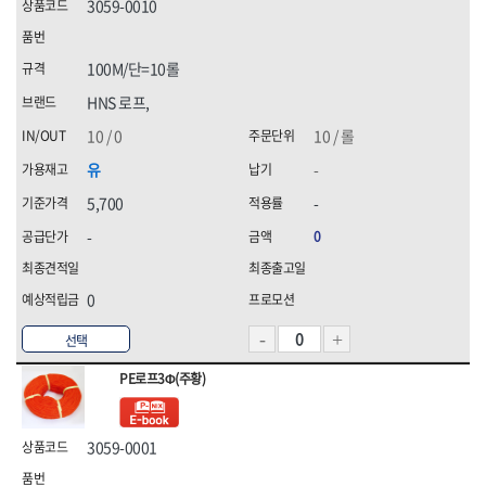
3059-0010
[07]청소약품
HNS 화스너
HNS 후크
HNS 후크(수입)
K2,
[08]파라솔·캐노피
100M/단=10롤
KUK,
MKK
[09]하계용품
TAJIMA(타지마)
TNT(히타)
HNS 로프,
[10]동계용품
WORX(웍스)
경신연마
10 / 0
10 / 롤
계양(KEYANG)
고뫄스방수,
유
-
골든브리지
광신
국제케미칼
금곡정밀(세이프티)
5,700
-
나라지킴이
나바켐,
-
0
네파(NEPA),
다우실리콘실란트,
다이몬(DAIMON)
대신인더스(DS)
0
대흥화학
덕성하이텍
데카스
두광전자
선택
르까프,
명화금속
PE로프3Φ(주황)
무쏘자동바
미주산업
밀레,
벡셀
블랙야크,
블랙이글(BLACKEAGLE),
3059-0001
빅스탑
삼주전자