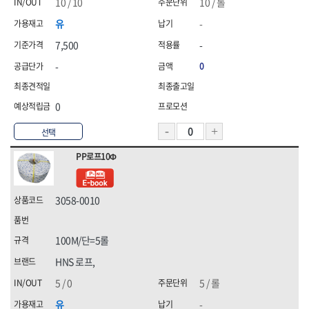
10 / 10
10 / 롤
유
-
7,500
-
-
0
0
선택
PP로프10Φ
3058-0010
100M/단=5롤
HNS 로프,
5 / 0
5 / 롤
유
-