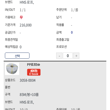
HNS 로프,
1 / 1
1 / 롤
무
-
216,000
-
-
0
0
선택
PP로프5Φ
3058-0004
85M/봉=10롤
HNS 로프,
10 / 0
10 / 롤