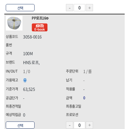
선택
PP로프16Φ
3058-0016
100M
HNS 로프,
1 / 0
1 / 롤
유
-
63,525
-
-
0
0
선택