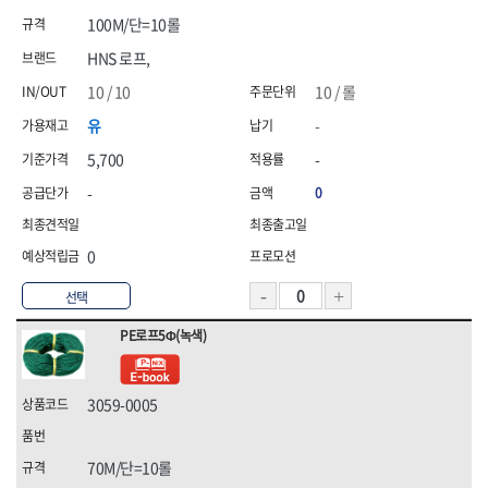
삼화전기
솔로(SOLO)
100M/단=10롤
송학,
시그마
신도산업
신주전기
HNS 로프,
쌍곰,
쏠라젠
10 / 10
10 / 롤
아이더,
엘디,
유
-
영우화스너
오토스(OTOS),
5,700
-
올파(OLFA)
올품
웰즈웰딩
유건인더스트리
-
0
유승
이화다이아몬드(EHWA)
인터텔론
일신케미칼,
0
자커(ZARKER)
정한(JUNG HAN),
지벤,
챔프세이프티,
선택
캠프라인,
코브인터내셔날
PE로프5Φ(녹색)
코오롱,
테라코
테티스(TETIS),
툴쎈
툴코리아
파코(PACO)
3059-0005
프로식스(PRO6)
프로월드컵,
픽스산업
한국석유
70M/단=10롤
한울방재
현대슬링산업