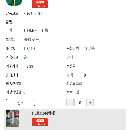
HNS 안전용품(기타(수입))
HNS 안전용품(기타)
[26]농자재
[04]하역장비
[04]단열·완충재
HNS 안전용품(도로(수입))
HNS 안전용품(도로)
3059-0002
[27]조경자재
HNS 안전용품(로프)
HNS 안전용품(안전화(수입))
[05]측정·측량공구
[05]끈
[28]선구류
HNS 안전용품(안전화)
HNS 에어,타카
[06]절삭공구
[06]밴드
100M/단=10롤
HNS 염화,
HNS 와이어메쉬
[29]앵글·선반
[07]에어공구
[07]밴드포장
HNS 용접
HNS 우의
HNS 로프,
[30]배관
HNS 원예
HNS 일반못
[08]용접기기·자재
10 / 10
10 / 롤
[31]수전
HNS 자동바
HNS 잡화
[09]용접안전용품
유
-
HNS 장갑
HNS 장화
[32]핸드카·대차
[10]원예용품
HNS 전기자재
<7권> 전기자재
HNS 전기자재(수입)
<8권> 잡화·청소·계절
5,700
-
[33]리어카·캡
HNS 조경자재
HNS 주문타이
-
0
[01]연장선
[01]생활잡화
[34]캐스터(바퀴)
HNS 지붕재
HNS 차광망
HNS 천막
HNS 철물
[02]전선
[02]산업잡화
0
HNS 철물(수입)
HNS 청소용품
[03]전선고정자재
[03]문구용품
HNS 타이볼트
HNS 테이프
선택
[04]배선·배전자재
[04]청소도구
HNS 파라솔,캐노피
HNS 포장자재
PE로프3Φ(백색)
HNS 폼,스프레이
HNS 피스
[05]작업등·투광기
[05]걸레·밀대
HNS 하역.부자재
HNS 하역용품
[06]조명
[06]청소장비
HNS 핫팩,
HNS 호스