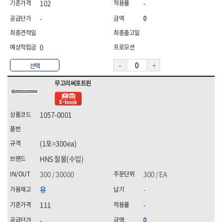
102
-
-
0
0
선택
무고리써포트핀
1057-0001
(1포=300ea)
HNS 철물(수입)
300 / 30000
300 / EA
유
-
111
-
-
0