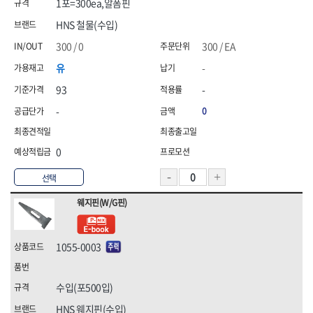
1포=300ea,알폼핀
HNS 철물(수입)
300 / 0
300 / EA
유
-
93
-
-
0
0
선택
웨지핀(W/G핀)
1055-0003
수입(포500입)
HNS 웨지핀(수입)