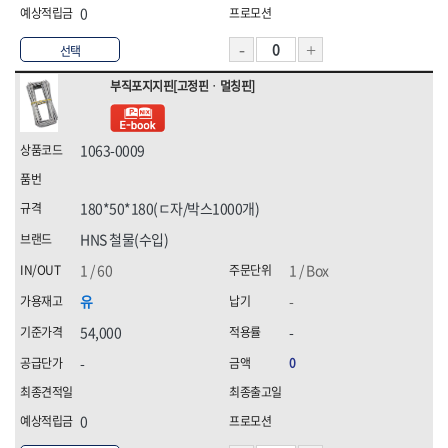
0
선택
부직포지지핀[고정핀ㆍ멀칭핀]
1063-0009
180*50*180(ㄷ자/박스1000개)
HNS 철물(수입)
1 / 60
1 / Box
유
-
54,000
-
-
0
0