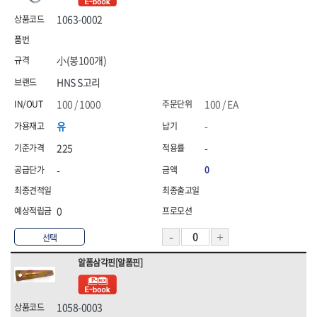
1063-0002
小(봉100개)
HNS S고리
100 / 1000
100 / EA
유
-
225
-
-
0
0
선택
알폼삼각핀[알폼핀]
1058-0003