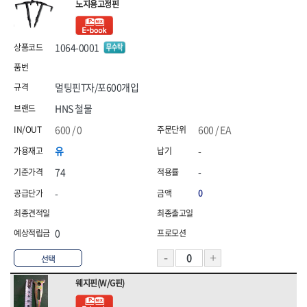
노지용고정핀
HNS 안전용품(기타(수입))
HNS 안전용품(기타)
[26]농자재
[04]하역장비
[04]단열·완충재
HNS 안전용품(도로(수입))
HNS 안전용품(도로)
[27]조경자재
HNS 안전용품(로프)
HNS 안전용품(안전화(수입))
[05]측정·측량공구
[05]끈
1064-0001
[28]선구류
HNS 안전용품(안전화)
HNS 에어,타카
[06]절삭공구
[06]밴드
HNS 염화,
HNS 와이어메쉬
[29]앵글·선반
[07]에어공구
[07]밴드포장
멀팅핀T자/포600개입
HNS 용접
HNS 우의
[30]배관
HNS 원예
HNS 일반못
[08]용접기기·자재
HNS 철물
[31]수전
HNS 자동바
HNS 잡화
[09]용접안전용품
600 / 0
600 / EA
HNS 장갑
HNS 장화
[32]핸드카·대차
유
-
[10]원예용품
HNS 전기자재
<7권> 전기자재
HNS 전기자재(수입)
<8권> 잡화·청소·계절
[33]리어카·캡
74
-
HNS 조경자재
HNS 주문타이
[01]연장선
[01]생활잡화
[34]캐스터(바퀴)
HNS 지붕재
HNS 차광망
-
0
HNS 천막
HNS 철물
[02]전선
[02]산업잡화
HNS 철물(수입)
HNS 청소용품
[03]전선고정자재
[03]문구용품
0
HNS 타이볼트
HNS 테이프
[04]배선·배전자재
[04]청소도구
HNS 파라솔,캐노피
HNS 포장자재
선택
HNS 폼,스프레이
HNS 피스
[05]작업등·투광기
[05]걸레·밀대
웨지핀(W/G핀)
HNS 하역.부자재
HNS 하역용품
[06]조명
[06]청소장비
HNS 핫팩,
HNS 호스