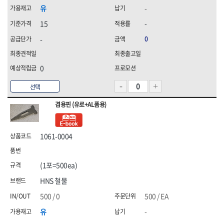
유
-
15
-
-
0
0
선택
겸용핀 (유로+AL폼용)
1061-0004
(1포=500ea)
HNS 철물
500 / 0
500 / EA
유
-