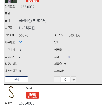
[07]청소약품
HNS 화스너
HNS 후크
1055-0002
HNS 후크(수입)
K2,
[08]파라솔·캐노피
KUK,
MKK
[09]하계용품
국산(小)/(포=500개)
TAJIMA(타지마)
TNT(히타)
[10]동계용품
WORX(웍스)
경신연마
HNS 웨지핀
계양(KEYANG)
고뫄스방수,
500 / 0
500 / EA
골든브리지
광신
유
-
국제케미칼
금곡정밀(세이프티)
33
-
나라지킴이
나바켐,
네파(NEPA),
다우실리콘실란트,
-
0
다이몬(DAIMON)
대신인더스(DS)
대흥화학
덕성하이텍
0
데카스
두광전자
르까프,
명화금속
선택
무쏘자동바
미주산업
S고리
밀레,
벡셀
블랙야크,
블랙이글(BLACKEAGLE),
빅스탑
삼주전자
1063-0005