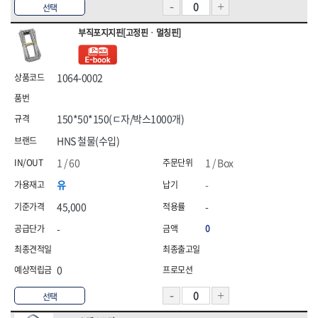
선택
부직포지지핀[고정핀ㆍ멀칭핀]
1064-0002
150*50*150(ㄷ자/박스1000개)
HNS 철물(수입)
1 / 60
1 / Box
유
-
45,000
-
-
0
0
선택