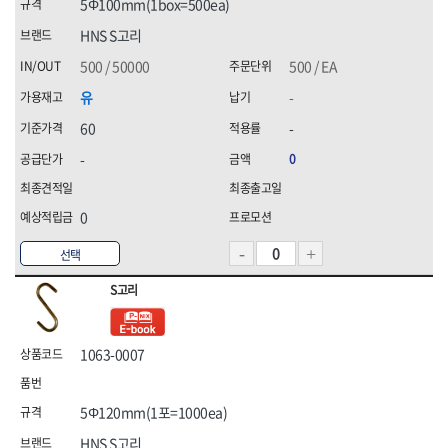
5Φ100mm(1box=500ea)
화신금속공업,
휠라(FILA),
힘맨,
HNS S고리
500 / 50000
500 / EA
유
-
60
-
-
0
0
선택
S고리
1063-0007
5Φ120mm(1포=1000ea)
HNS S고리