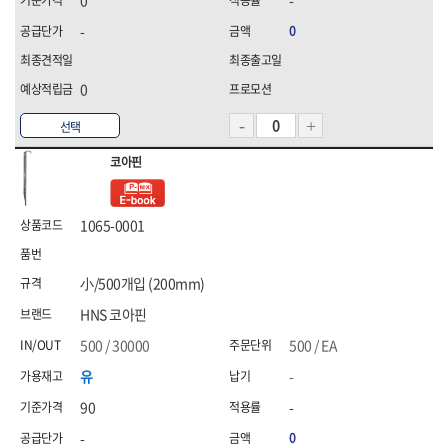
0
-
-
0
0
선택
코아핀
1065-0001
小/500개입 (200mm)
HNS 코아핀
500 / 30000
500 / EA
유
-
90
-
-
0