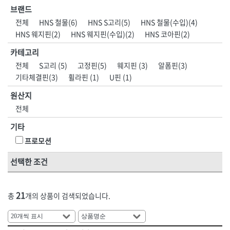
HNS 계절용품
HNS 고체연료,
브랜드
[11]지수재류
[11]호스부속품
HNS 공구
HNS 기성타이
[01]안전화
[01]인쇄안전용품
전체
HNS 철물(6)
HNS S고리(5)
HNS 철물(수입)(4)
[12]문양거푸집
[12]다라·용기류
HNS 기타
HNS 끈
HNS 웨지핀(2)
HNS 웨지핀(수입)(2)
HNS 코아핀(2)
[02]개인안전
[02]실사출력물
HNS 농기구
HNS 다라종류
[13]철망류
[13]망
HNS 단열재
HNS 도바리
카테고리
[03]도로·공사안전
[03]현수막·배너
[14]비닐
[14]차광망
HNS 락카
HNS 마대
전체
S고리 (5)
고정핀(5)
웨지핀 (3)
알폼핀(3)
[04]점멸·신호·반사
[04]표지판
[15]천막
[15]지붕재
HNS 망종류
HNS 면목
기타체결핀(3)
휠라핀 (1)
U핀 (1)
[05]보행안전
[05]게시판
HNS 문구용품
HNS 문양거푸집
[16]장갑
[16]보온덮개
원산지
HNS 미장용품
HNS 바퀴
[06]로프
[06]안전시설물
[17]우의
[17]고무·바닥재
전체
HNS 방동제
HNS 방수,접착,시멘트
[07]구급·소방안전
[07]교육장
[18]장화
HNS 밴드
HNS 보온덮개,부직포,
기타
[08]환경시설
[08]안전책자
HNS 보행매트
HNS 본드
프로모션
[19]기타철물1
HNS 분진복
HNS 비닐
[09]호흡보호구
[21]도어·인테리어
선택한 조건
HNS 사다리
HNS 수입마대
[10]수상안전
<5권> 산업공구·용접자재
<6권> 포장자재
[22]환기설비
HNS 수입철
HNS 수전
[11]기타안전용품
HNS 스페이서
HNS 시설물,
[23]사다리·우마
21
[01]수작업공구
[01]테이프
총
개의 상품이 검색되었습니다.
HNS 식품
HNS 실리콘
[24]미장
HNS 실사,
HNS 실사생산,
[02]전동공구
[02]마대
[25]농기구
HNS 안전용품
HNS 안전용품(개인)
[03]엔진공구
[03]랩·보양지