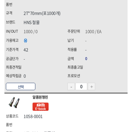
2T*70mm(포1000개)
HNS 철물
1000 / 0
1000 / EA
유
-
42
-
-
0
0
선택
알폼원형핀
1058-0001