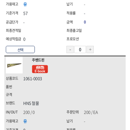
유
-
57
-
-
0
0
선택
주밴드핀
1061-0003
HNS 철물
200 / 0
200 / EA
유
-