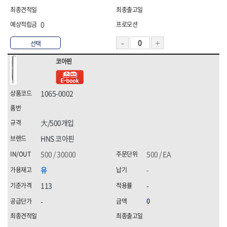
0
선택
코아핀
1065-0002
大/500개입
HNS 코아핀
500 / 30000
500 / EA
유
-
113
-
-
0