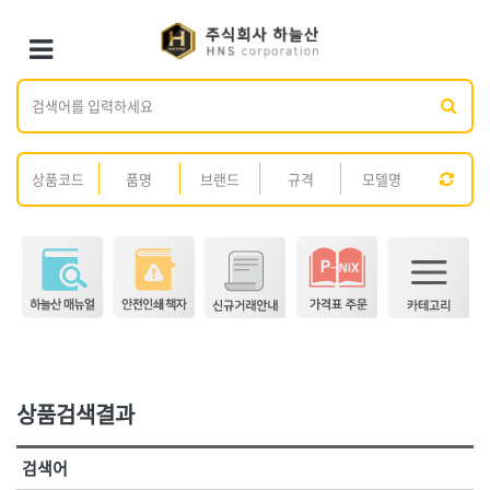
×
×
Toggle Menu
카테고리 검색
브랜드 검색
<1권> 철물·건축 자재
<2권> 산업자재
가나다
ABC
[01]형틀.토목
[01]방수·발수제
전체
ㄱ
ㄴ
ㄷ
ㄹ
ㅁ
ㅂ
ㅅ
ㅇ
ㅈ
[02]철선
[02]시멘트
ㅊ
ㅋ
ㅌ
ㅍ
ㅎ
[03]못
[03]콘크리트 보조제
[04]볼트·너트·와샤
[04]접착제
전체
[05]핀
[05]실리콘·실란트
3M,
AK라온
[06]앙카
[06]페인트·도장재
ARM(암)
BESTO(베스토)
DM(동명)
DOGYU(도규)
[07]화스너·피스
[07]스프레이·폼
DR수전
GL코팅스
[08]가설자재
[08]윤활유
상품검색결과
HNS D콘
HNS D콘(수입)
[09]스페이서
[09]도로보수제
HNS 가설자재(국산)
HNS 가설자재(수입)
검색어
HNS 결속선(국산)
HNS 결속선(수입)
[10]면목
[10]호스
<3권> 안전용품
<4권> 안전인쇄·시설물