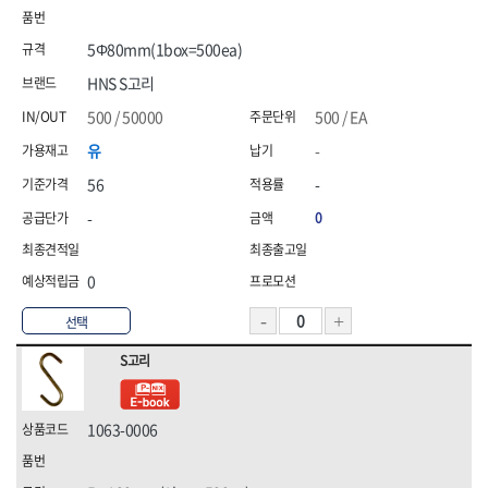
삼화전기
솔로(SOLO)
송학,
시그마
5Φ80mm(1box=500ea)
신도산업
신주전기
쌍곰,
쏠라젠
HNS S고리
아이더,
엘디,
500 / 50000
500 / EA
영우화스너
오토스(OTOS),
유
-
올파(OLFA)
올품
56
-
웰즈웰딩
유건인더스트리
유승
이화다이아몬드(EHWA)
-
0
인터텔론
일신케미칼,
자커(ZARKER)
정한(JUNG HAN),
0
지벤,
챔프세이프티,
캠프라인,
코브인터내셔날
선택
코오롱,
테라코
S고리
테티스(TETIS),
툴쎈
툴코리아
파코(PACO)
프로식스(PRO6)
프로월드컵,
1063-0006
픽스산업
한국석유
한울방재
현대슬링산업