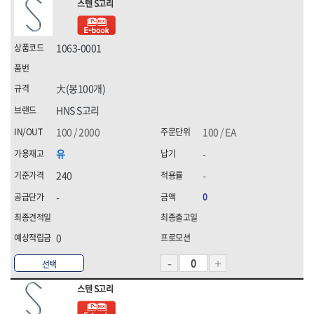
스텐 S고리
1063-0001
大(봉100개)
HNS S고리
100 / 2000
100 / EA
유
-
240
-
-
0
0
선택
스텐 S고리