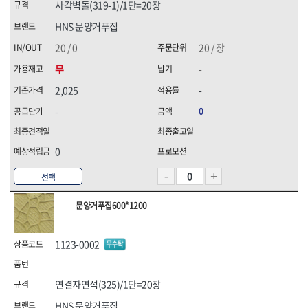
사각벽돌(319-1)/1단=20장
화신금속공업,
휠라(FILA),
힘맨,
HNS 문양거푸집
20 / 0
20 / 장
무
-
2,025
-
-
0
0
선택
문양거푸집600*1200
1123-0002
연결자연석(325)/1단=20장
HNS 문양거푸집