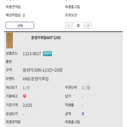
0
선택
문양거푸집600*1200
1123-0017
음양각(309-1)/1단=20장
HNS 문양거푸집
1 / 0
1 / 장
무
-
2,025
-
-
0