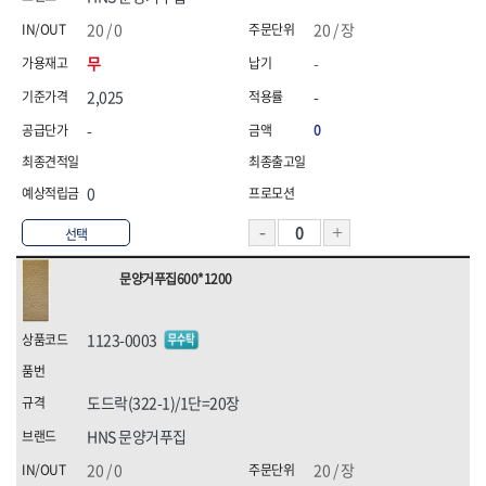
20 / 0
20 / 장
무
-
2,025
-
-
0
0
선택
문양거푸집600*1200
1123-0003
도드락(322-1)/1단=20장
HNS 문양거푸집
20 / 0
20 / 장