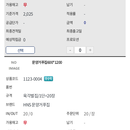
무
-
2,025
-
-
0
0
선택
문양거푸집600*1200
1123-0004
육각벌집/1단=20장
HNS 문양거푸집
20 / 0
20 / 장
무
-