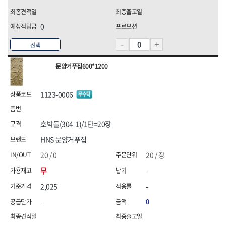
0
선택
문양거푸집600*1200
1123-0006
호박돌(304-1)/1단=20장
HNS 문양거푸집
20 / 0
20 / 장
무
-
2,025
-
-
0