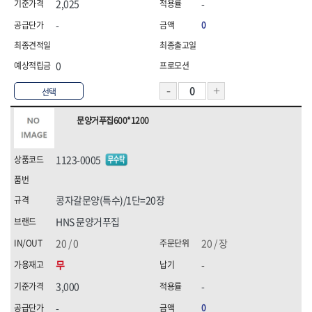
2,025
-
-
0
0
선택
문양거푸집600*1200
1123-0005
콩자갈문양(특수)/1단=20장
HNS 문양거푸집
20 / 0
20 / 장
무
-
3,000
-
-
0