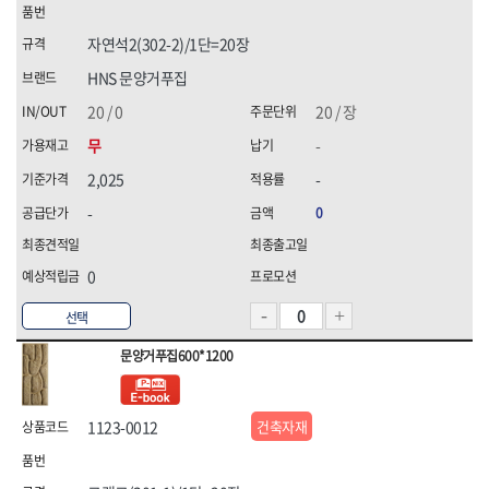
자연석2(302-2)/1단=20장
HNS 문양거푸집
20 / 0
20 / 장
무
-
2,025
-
-
0
0
선택
문양거푸집600*1200
1123-0012
건축자재