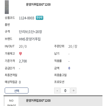
HNS 안전용품(기타(수입))
HNS 안전용품(기타)
[26]농자재
문양거푸집300*1200
[04]하역장비
[04]단열·완충재
HNS 안전용품(도로(수입))
HNS 안전용품(도로)
[27]조경자재
HNS 안전용품(로프)
HNS 안전용품(안전화(수입))
[05]측정·측량공구
[05]끈
1124-0003
[28]선구류
HNS 안전용품(안전화)
HNS 에어,타카
[06]절삭공구
[06]밴드
HNS 염화,
HNS 와이어메쉬
[29]앵글·선반
[07]에어공구
[07]밴드포장
HNS 용접
HNS 우의
단리브/1단=20장
[30]배관
HNS 원예
HNS 일반못
[08]용접기기·자재
HNS 문양거푸집
[31]수전
HNS 자동바
HNS 잡화
[09]용접안전용품
20 / 0
20 / 장
HNS 장갑
HNS 장화
[32]핸드카·대차
[10]원예용품
무
-
HNS 전기자재
<7권> 전기자재
HNS 전기자재(수입)
<8권> 잡화·청소·계절
[33]리어카·캡
HNS 조경자재
HNS 주문타이
2,700
-
[01]연장선
[01]생활잡화
[34]캐스터(바퀴)
HNS 지붕재
HNS 차광망
-
0
HNS 천막
HNS 철물
[02]전선
[02]산업잡화
HNS 철물(수입)
HNS 청소용품
[03]전선고정자재
[03]문구용품
0
HNS 타이볼트
HNS 테이프
[04]배선·배전자재
[04]청소도구
HNS 파라솔,캐노피
HNS 포장자재
선택
HNS 폼,스프레이
HNS 피스
[05]작업등·투광기
[05]걸레·밀대
HNS 하역.부자재
HNS 하역용품
문양거푸집300*1200
[06]조명
[06]청소장비
HNS 핫팩,
HNS 호스