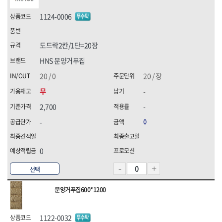
[07]청소약품
HNS 화스너
HNS 후크
1124-0006
HNS 후크(수입)
K2,
[08]파라솔·캐노피
KUK,
MKK
[09]하계용품
도드락2칸/1단=20장
TAJIMA(타지마)
TNT(히타)
[10]동계용품
WORX(웍스)
경신연마
HNS 문양거푸집
계양(KEYANG)
고뫄스방수,
20 / 0
20 / 장
골든브리지
광신
무
-
국제케미칼
금곡정밀(세이프티)
나라지킴이
나바켐,
2,700
-
네파(NEPA),
다우실리콘실란트,
-
0
다이몬(DAIMON)
대신인더스(DS)
대흥화학
덕성하이텍
0
데카스
두광전자
르까프,
명화금속
선택
무쏘자동바
미주산업
밀레,
벡셀
문양거푸집600*1200
블랙야크,
블랙이글(BLACKEAGLE),
빅스탑
삼주전자
1122-0032