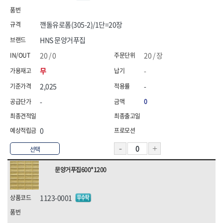
삼화전기
솔로(SOLO)
송학,
시그마
깬돌유로폼(305-2)/1단=20장
신도산업
신주전기
쌍곰,
쏠라젠
HNS 문양거푸집
아이더,
엘디,
20 / 0
20 / 장
영우화스너
오토스(OTOS),
무
-
올파(OLFA)
올품
웰즈웰딩
유건인더스트리
2,025
-
유승
이화다이아몬드(EHWA)
-
0
인터텔론
일신케미칼,
자커(ZARKER)
정한(JUNG HAN),
0
지벤,
챔프세이프티,
캠프라인,
코브인터내셔날
선택
코오롱,
테라코
테티스(TETIS),
툴쎈
문양거푸집600*1200
툴코리아
파코(PACO)
프로식스(PRO6)
프로월드컵,
1123-0001
픽스산업
한국석유
한울방재
현대슬링산업