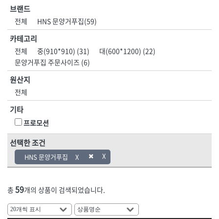
HNS 계절용품
HNS 고체연료,
브랜드
[11]지수재류
[11]호스부속품
HNS 공구
HNS 기성타이
[01]안전화
[01]인쇄안전용품
전체
HNS 문양거푸집(59)
[12]문양거푸집
[12]다라·용기류
HNS 기타
HNS 끈
[02]개인안전
[02]실사출력물
HNS 농기구
HNS 다라종류
카테고리
[13]철망류
[13]망
HNS 단열재
HNS 도바리
[03]도로·공사안전
[03]현수막·배너
전체
중(910*910) (31)
대(600*1200) (22)
[14]비닐
[14]차광망
HNS 락카
HNS 마대
문양거푸집 주문사이즈 (6)
[04]점멸·신호·반사
[04]표지판
[15]천막
[15]지붕재
HNS 망종류
HNS 면목
원산지
[05]보행안전
[05]게시판
HNS 문구용품
HNS 문양거푸집
[16]장갑
[16]보온덮개
전체
HNS 미장용품
HNS 바퀴
[06]로프
[06]안전시설물
[17]우의
[17]고무·바닥재
HNS 방동제
HNS 방수,접착,시멘트
기타
[07]구급·소방안전
[07]교육장
[18]장화
HNS 밴드
HNS 보온덮개,부직포,
프로모션
[08]환경시설
[08]안전책자
HNS 보행매트
HNS 본드
[19]기타철물1
선택한 조건
HNS 분진복
HNS 비닐
[09]호흡보호구
[21]도어·인테리어
HNS 사다리
HNS 수입마대
HNS 문양거푸집
[10]수상안전
<5권> 산업공구·용접자재
<6권> 포장자재
[22]환기설비
HNS 수입철
HNS 수전
[11]기타안전용품
HNS 스페이서
HNS 시설물,
[23]사다리·우마
[01]수작업공구
[01]테이프
59
HNS 식품
HNS 실리콘
총
개의 상품이 검색되었습니다.
[24]미장
HNS 실사,
HNS 실사생산,
[02]전동공구
[02]마대
[25]농기구
HNS 안전용품
HNS 안전용품(개인)
[03]엔진공구
[03]랩·보양지