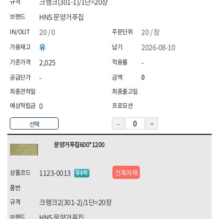
크랭크(301-1)/1단=20장
HNS 문양거푸집
20 / 0
20 / 장
유
2026-08-10
2,025
-
-
0
0
선택
문양거푸집600*1200
1123-0013
건축자재
크랭크2(301-2)/1단=20장
HNS 문양거푸집