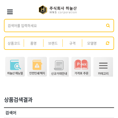
×
×
Toggle Menu
카테고리 검색
브랜드 검색
<1권> 철물·건축 자재
<2권> 산업자재
가나다
ABC
[01]형틀.토목
[01]방수·발수제
전체
ㄱ
ㄴ
ㄷ
ㄹ
ㅁ
ㅂ
ㅅ
ㅇ
ㅈ
[02]철선
[02]시멘트
ㅊ
ㅋ
ㅌ
ㅍ
ㅎ
[03]못
[03]콘크리트 보조제
[04]볼트·너트·와샤
[04]접착제
전체
[05]핀
[05]실리콘·실란트
3M,
AK라온
[06]앙카
[06]페인트·도장재
ARM(암)
BESTO(베스토)
DM(동명)
DOGYU(도규)
[07]화스너·피스
[07]스프레이·폼
DR수전
GL코팅스
[08]가설자재
[08]윤활유
상품검색결과
HNS D콘
HNS D콘(수입)
[09]스페이서
[09]도로보수제
HNS 가설자재(국산)
HNS 가설자재(수입)
검색어
HNS 결속선(국산)
HNS 결속선(수입)
[10]면목
[10]호스
<3권> 안전용품
<4권> 안전인쇄·시설물