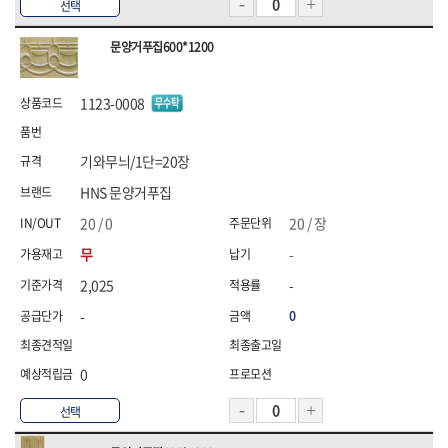
선택
문양거푸집600*1200
1123-0008
기와무늬/1단=20장
HNS 문양거푸집
20 / 0
20 / 장
무
-
2,025
-
-
0
0
선택