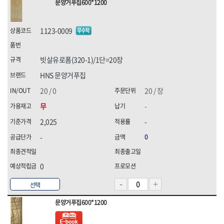
문양거푸집600*1200
1123-0009
빗살유로폼(320-1)/1단=20장
HNS 문양거푸집
20 / 0
20 / 장
무
-
2,025
-
-
0
0
선택
문양거푸집600*1200