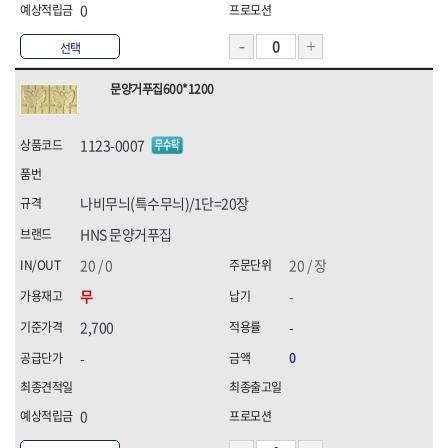
0
선택
문양거푸집600*1200
1123-0007
나비무늬(특수무늬)/1단=20장
HNS 문양거푸집
20 / 0
20 / 장
무
-
2,700
-
-
0
0