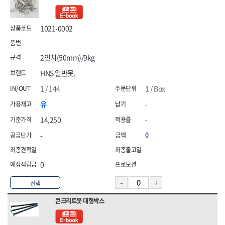
삼화전기
솔로(SOLO)
송학,
시그마
신도산업
신주전기
1021-0002
쌍곰,
쏠라젠
아이더,
엘디,
2인치(50mm)/9kg
영우화스너
오토스(OTOS),
HNS 일반못,
올파(OLFA)
올품
웰즈웰딩
유건인더스트리
1 / 144
1 / Box
유승
이화다이아몬드(EHWA)
유
-
인터텔론
일신케미칼,
14,250
-
자커(ZARKER)
정한(JUNG HAN),
지벤,
챔프세이프티,
-
0
캠프라인,
코브인터내셔날
코오롱,
테라코
0
테티스(TETIS),
툴쎈
툴코리아
파코(PACO)
선택
프로식스(PRO6)
프로월드컵,
콘크리트못 대형박스
픽스산업
한국석유
한울방재
현대슬링산업