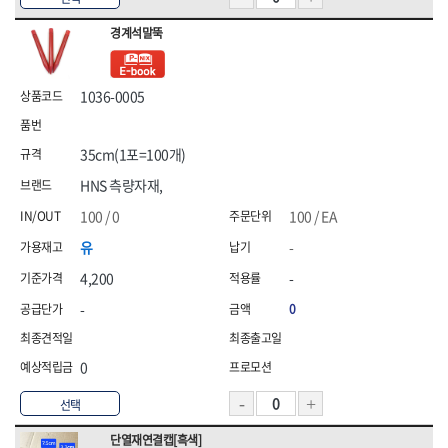
경계석말뚝
1036-0005
35cm(1포=100개)
HNS 측량자재,
100 / 0
100 / EA
유
-
4,200
-
-
0
0
선택
단열재연결캡[흑색]