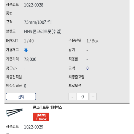
화신금속공업,
휠라(FILA),
1022-0028
힘맨,
75mm/100갑입
HNS 콘크리트못(수입)
1 / 40
1 / Box
유
-
78,000
-
-
0
0
선택
콘크리트못 대형박스
1022-0029