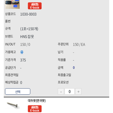
1030-0003
(1포=150개)
HNS 잡못
150 / 0
150 / EA
유
-
375
-
-
0
0
선택
대두못(면귀못)