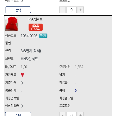
0
선택
PVC인서트
1034-0003
3/8인치(적색)
HNS 인서트
1 / 0
1 / EA
무
-
0
-
-
0
0
선택