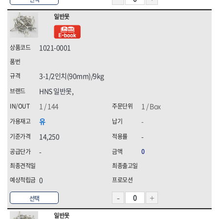
[07]청소약품
HNS 화스너
HNS 후크
일반못
HNS 후크(수입)
K2,
[08]파라솔·캐노피
KUK,
MKK
[09]하계용품
TAJIMA(타지마)
TNT(히타)
1021-0001
[10]동계용품
WORX(웍스)
경신연마
계양(KEYANG)
고뫄스방수,
3-1/2인치(90mm)/9kg
골든브리지
광신
HNS 일반못,
국제케미칼
금곡정밀(세이프티)
나라지킴이
나바켐,
1 / 144
1 / Box
네파(NEPA),
다우실리콘실란트,
유
-
다이몬(DAIMON)
대신인더스(DS)
14,250
-
대흥화학
덕성하이텍
데카스
두광전자
-
0
르까프,
명화금속
무쏘자동바
미주산업
0
밀레,
벡셀
블랙야크,
블랙이글(BLACKEAGLE),
선택
빅스탑
삼주전자
일반못