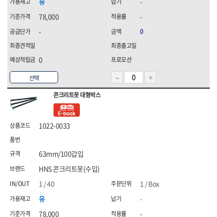
유
-
78,000
-
-
0
0
선택
콘크리트못 대형박스
1022-0033
63mm/100갑입
HNS 콘크리트못(수입)
1 / 40
1 / Box
유
-
78,000
-