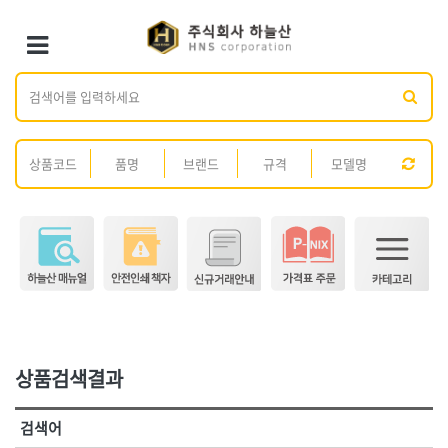
×
×
Toggle Menu
카테고리 검색
브랜드 검색
<1권> 철물·건축 자재
<2권> 산업자재
가나다
ABC
[01]형틀.토목
[01]방수·발수제
전체
ㄱ
ㄴ
ㄷ
ㄹ
ㅁ
ㅂ
ㅅ
ㅇ
ㅈ
[02]철선
[02]시멘트
ㅊ
ㅋ
ㅌ
ㅍ
ㅎ
[03]못
[03]콘크리트 보조제
[04]볼트·너트·와샤
[04]접착제
전체
[05]핀
[05]실리콘·실란트
3M,
AK라온
[06]앙카
[06]페인트·도장재
ARM(암)
BESTO(베스토)
DM(동명)
DOGYU(도규)
[07]화스너·피스
[07]스프레이·폼
DR수전
GL코팅스
[08]가설자재
[08]윤활유
상품검색결과
HNS D콘
HNS D콘(수입)
[09]스페이서
[09]도로보수제
HNS 가설자재(국산)
HNS 가설자재(수입)
검색어
HNS 결속선(국산)
HNS 결속선(수입)
[10]면목
[10]호스
<3권> 안전용품
<4권> 안전인쇄·시설물