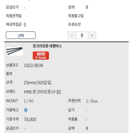
-
0
0
선택
콘크리트못 대형박스
1022-0034
25mm/100갑입
HNS 콘크리트못(수입)
1 / 40
1 / Box
유
-
78,000
-
-
0