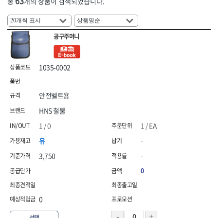
63
총
개의 상품이 검색되었습니다.
HNS 안전용품(기타(수입))
HNS 안전용품(기타)
[26]농자재
[04]하역장비
[04]단열·완충재
HNS 안전용품(도로(수입))
HNS 안전용품(도로)
[27]조경자재
HNS 안전용품(로프)
HNS 안전용품(안전화(수입))
[05]측정·측량공구
[05]끈
공구주머니
[28]선구류
HNS 안전용품(안전화)
HNS 에어,타카
[06]절삭공구
[06]밴드
HNS 염화,
HNS 와이어메쉬
[29]앵글·선반
[07]에어공구
[07]밴드포장
HNS 용접
HNS 우의
1035-0002
[30]배관
HNS 원예
HNS 일반못
[08]용접기기·자재
[31]수전
HNS 자동바
HNS 잡화
[09]용접안전용품
안전벨트용
HNS 장갑
HNS 장화
[32]핸드카·대차
[10]원예용품
HNS 철물
HNS 전기자재
<7권> 전기자재
HNS 전기자재(수입)
<8권> 잡화·청소·계절
[33]리어카·캡
HNS 조경자재
HNS 주문타이
1 / 0
1 / EA
[01]연장선
[01]생활잡화
[34]캐스터(바퀴)
HNS 지붕재
HNS 차광망
유
-
HNS 천막
HNS 철물
[02]전선
[02]산업잡화
3,750
-
HNS 철물(수입)
HNS 청소용품
[03]전선고정자재
[03]문구용품
HNS 타이볼트
HNS 테이프
-
0
[04]배선·배전자재
[04]청소도구
HNS 파라솔,캐노피
HNS 포장자재
HNS 폼,스프레이
HNS 피스
[05]작업등·투광기
[05]걸레·밀대
0
HNS 하역.부자재
HNS 하역용품
[06]조명
[06]청소장비
HNS 핫팩,
HNS 호스
선택