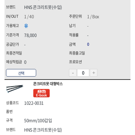
HNS 콘크리트못(수입)
1 / 40
1 / Box
유
-
78,000
-
-
0
0
선택
콘크리트못 대형박스
1022-0031
50mm/100갑입
HNS 콘크리트못(수입)