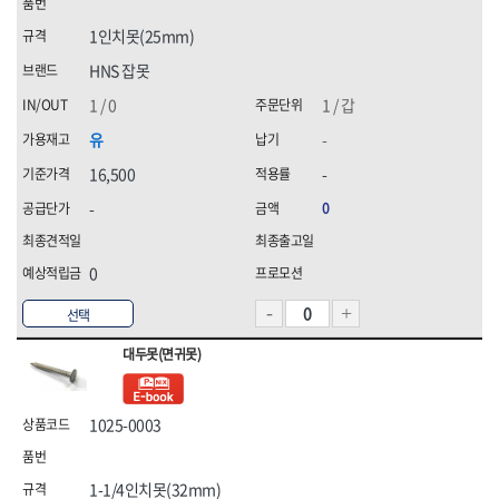
1인치못(25mm)
HNS 잡못
1 / 0
1 / 갑
유
-
16,500
-
-
0
0
선택
대두못(면귀못)
1025-0003
1-1/4인치못(32mm)