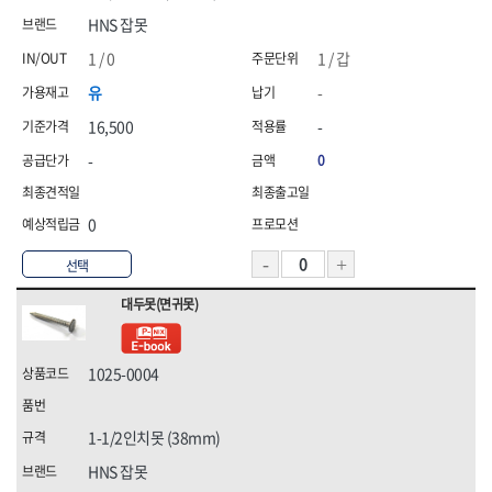
HNS 잡못
1 / 0
1 / 갑
유
-
16,500
-
-
0
0
선택
대두못(면귀못)
1025-0004
1-1/2인치못 (38mm)
HNS 잡못