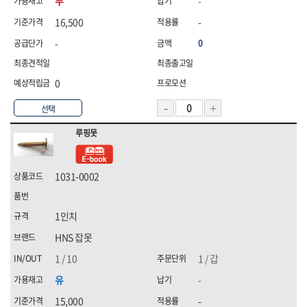
무
-
16,500
-
-
0
0
선택
루핑못
1031-0002
1인치
HNS 잡못
1 / 10
1 / 갑
유
-
15,000
-