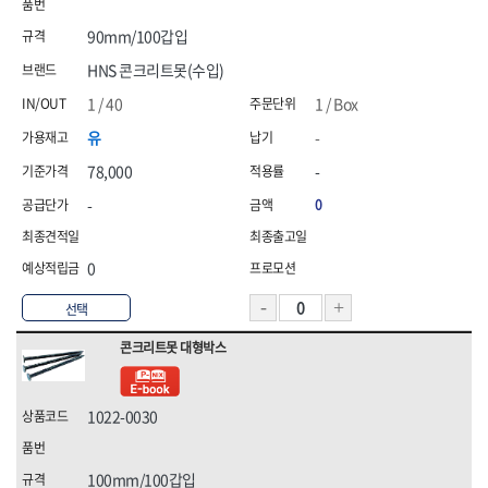
90mm/100갑입
HNS 콘크리트못(수입)
1 / 40
1 / Box
유
-
78,000
-
-
0
0
선택
콘크리트못 대형박스
1022-0030
100mm/100갑입