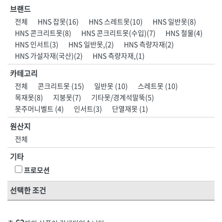
HNS 계절용품
HNS 고체연료,
브랜드
[11]지수재류
[11]호스부속품
HNS 공구
HNS 기성타이
[01]안전화
[01]인쇄안전용품
전체
HNS 잡못(16)
HNS 스레트못(10)
HNS 일반못(8)
[12]문양거푸집
[12]다라·용기류
HNS 기타
HNS 끈
HNS 콘크리트못(8)
HNS 콘크리트못(수입)(7)
HNS 철물(4)
[02]개인안전
[02]실사출력물
HNS 농기구
HNS 다라종류
[13]철망류
[13]망
HNS 인서트(3)
HNS 일반못,(2)
HNS 측량자재(2)
HNS 단열재
HNS 도바리
[03]도로·공사안전
[03]현수막·배너
HNS 가설자재(국산)(2)
HNS 측량자재,(1)
[14]비닐
[14]차광망
HNS 락카
HNS 마대
[04]점멸·신호·반사
[04]표지판
[15]천막
[15]지붕재
카테고리
HNS 망종류
HNS 면목
[05]보행안전
[05]게시판
HNS 문구용품
HNS 문양거푸집
전체
콘크리트못 (15)
일반못 (10)
스레트못 (10)
[16]장갑
[16]보온덮개
HNS 미장용품
HNS 바퀴
목재못(8)
지붕못(7)
기타못/경계석말뚝(5)
[06]로프
[06]안전시설물
[17]우의
[17]고무·바닥재
못주머니벨트 (4)
인서트(3)
단열재못 (1)
HNS 방동제
HNS 방수,접착,시멘트
[07]구급·소방안전
[07]교육장
[18]장화
HNS 밴드
HNS 보온덮개,부직포,
원산지
[08]환경시설
[08]안전책자
HNS 보행매트
HNS 본드
[19]기타철물1
전체
HNS 분진복
HNS 비닐
[09]호흡보호구
[21]도어·인테리어
기타
HNS 사다리
HNS 수입마대
[10]수상안전
<5권> 산업공구·용접자재
<6권> 포장자재
[22]환기설비
HNS 수입철
HNS 수전
프로모션
[11]기타안전용품
HNS 스페이서
HNS 시설물,
[23]사다리·우마
[01]수작업공구
[01]테이프
선택한 조건
HNS 식품
HNS 실리콘
[24]미장
HNS 실사,
HNS 실사생산,
[02]전동공구
[02]마대
[25]농기구
HNS 안전용품
HNS 안전용품(개인)
[03]엔진공구
[03]랩·보양지