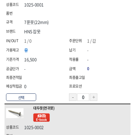
1025-0001
7푼못(22mm)
HNS 잡못
1 / 0
1 / 갑
유
-
16,500
-
-
0
0
선택
대두못(면귀못)
1025-0002