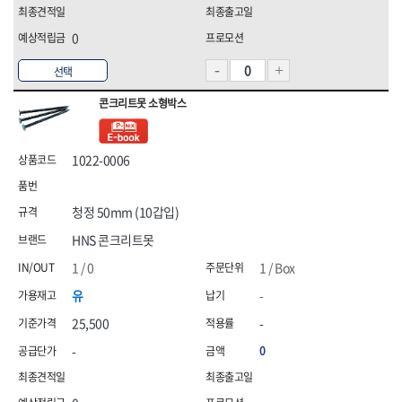
0
선택
콘크리트못 소형박스
1022-0006
청정 50mm (10갑입)
HNS 콘크리트못
1 / 0
1 / Box
유
-
25,500
-
-
0