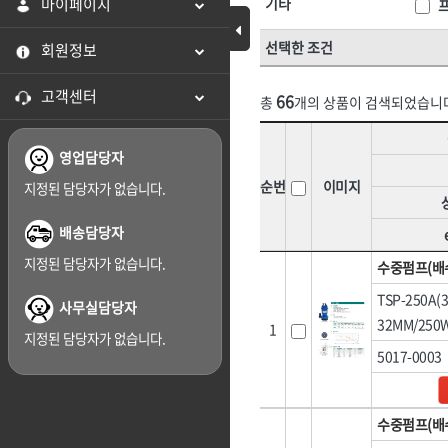
마이페이지
[07]화스너·피스
기타
[07]스프레이
HNS 미장용품
HNS 바퀴
Toggle Menu
[08]가설자재
[08]윤활유
선택한 조건
회원정보
HNS 보온덮개,부직포,
HNS 보행매트
[09]스페이서
[09]도로보수
HNS 사다리
HNS 수입마대
고객센터
[10]면목
66
[10]호스
HNS 시설물,
HNS 식품
총
개의 상품이 검색되었습니
HNS 안전용품
HNS 안전용품(
[11]지수재류
[11]호스부속
HNS 안전용품(도로)
HNS 안전용품(
영업담당자
[12]문양거푸집
[12]다라·용
HNS 염화,
HNS 와이어메
순번
이미지
지정된 담당자가 없습니다.
[13]철망류
[13]망
HNS 일반못
HNS 자동바
[14]비닐
[14]차광망
HNS 전기자재
HNS 전기자재(
배송담당자
HNS 차광망
HNS 천막
[15]천막
[15]지붕재
지정된 담당자가 없습니다.
수중펌프(배
HNS 타이볼트
HNS 테이프
[16]장갑
[16]보온덮개
TSP-250A
사무실담당자
HNS 피스
HNS 하역.부자
<6권> 포장자재
<7권> 전기자재
[17]우의
[17]고무·바
32MM/250
1
HNS 화스너
HNS 후크
지정된 담당자가 없습니다.
[18]장화
5017-0003
MKK
TAJIMA(타지마)
[01]테이프
[01]연장선
계양(KEYANG)
[19]기타철물1
고뫄스방수,
[02]마대
[02]전선
금곡정밀(세이프티)
나라지킴이
[21]도어·인테리어
수중펌프(배
[03]랩·보양지
[03]전선고정
다이몬(DAIMON)
대신인더스(DS)