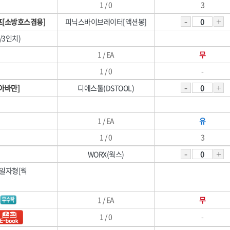
1 / 0
3
[소방호스겸용]
피닉스바이브레이터[액션봉]
M/3인치)
1 / EA
무
1 / 0
-
아바만]
디에스툴(DSTOOL)
1 / EA
유
1 / 0
3
WORX(웍스)
h/일자형[웍
]
1 / EA
무
1 / 0
-