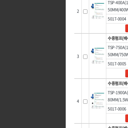
[22]환기설비
TSP-400A
[04]단열·완충재
[04]배선·배
두광전자
르까프,
50MM/400
[23]사다리·우마
2
밀레,
[05]끈
[05]작업등·
벡셀
5017-0004
[24]미장
삼주전자
삼화전기
[06]밴드
[06]조명
신도산업
신주전기
[25]농기구
[07]밴드포장
엘디,
영우화스너
[26]농자재
수중펌프(배
웰즈웰딩
유건인더스트리
[27]조경자재
TSP-750A
일신케미칼,
자커(ZARKER)
50MM/750
[28]선구류
3
캠프라인,
코브인터내셔날
5017-0005
툴쎈
툴코리아
[29]앵글·선반
픽스산업
한국석유
[30]배관
휠라(FILA),
힘맨,
수중펌프(배
[31]수전
TSP-1900
[32]핸드카·대차
80MM/1.5W
4
[33]리어카·캡
5017-0006
[34]캐스터(바퀴)
수중펌프(배