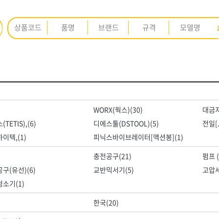
ㅈ
ㅊ
ㅋ
ㅌ
ㅍ
ㅎ
<3권> 안전용품
<4권> 안전인쇄·시설물
WORX(웍스)(30)
대금지
K
L
M
N
O
P
Q
R
S
T
U
V
W
X
Y
Z
TETIS),(6)
디에스툴(DSTOOL)(5)
전일[J
수제
[01]안전화
[01]인쇄안전용품
이텍,(1)
피닉스바이브레이터[액션봉](1)
[02]개인안전
[02]실사출력물
ARM(암)
BESTO(베스토)
충전공구(21)
펌프 (
 보조제
[03]도로·공사안전
[03]현수막·배너
GL코팅스
HNS D콘
구(유선)(6)
교반믹서기(5)
고압세
[04]점멸·신호·반사
[04]표지판
수입)
HNS 결속선(국산)
HNS 결속선(수입)
소기(1)
실란트
[05]보행안전
[05]게시판
HNS 기성타이
HNS 기타
한국(20)
도장재
[06]로프
HNS 단열재
[06]안전시설물
HNS 도바리
HNS 면목
HNS 문구용품