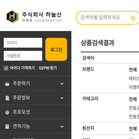
상품검색결과
브랜드 검색
로그인
카테고리 검색
검색어
전체
ㄱ
ㄴ
ㄷ
ㄹ
ㅁ
ㅂ
ㅅ
ㅇ
<1권> 철물·건축 자재
<2권> 산업자재
아이디 기억하기
ID/PW 찾기
브랜드
전체
A
B
C
D
E
F
G
H
I
J
테티스(
[01]형틀.토목
[01]방수·발
주문하기
전체
이엠하
[02]철선
[02]시멘트
주문정보
3M,
AK라온
카테고리
전체
[03]못
[03]콘크리트
DOGYU(도규)
DR수전
전동공
[04]볼트·너트·와샤
[04]접착제
프로모션
HNS 가설자재(국산)
HNS 가설자재(
전동청
[05]핀
[05]실리콘·
HNS 고체연료,
HNS 공구
견적기능
원산지
전체
HNS 농기구
[06]앙카
[06]페인트·
HNS 다라종류
HNS 마대
HNS 망종류