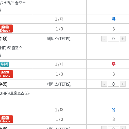
(1/2HP)/토출호스
전자재
[04]청소도구
명화금속
무쏘자동바
W
투광기
[05]걸레·밀대
블랙야크,
블랙이글(BLACKEAGLE
1 / 대
유
솔로(SOLO)
송학,
[06]청소장비
쌍곰,
쏠라젠
1 / 0
3
[07]청소약품
오토스(OTOS),
올파(OLFA)
수용)
테티스(TETIS),
[08]파라솔·캐노피
유승
이화다이아몬드(EHWA
(1HP)/토출호스
[09]하계용품
정한(JUNG HAN),
지벤,
W
코오롱,
테라코
[10]동계용품
1 / 대
무
파코(PACO)
프로식스(PRO6)
한울방재
현대슬링산업
1 / 0
3
수용)
테티스(TETIS),
A(2HP)/토출호스65-
1 / 대
유
1 / 0
3
수용)
테티스(TETIS),