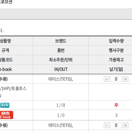
·폼
[07]구급·소방안전
[07]교육장
프로모션
HNS 방동제
HNS 방수,접착,시멘트
[08]환경시설
[08]안전책자
HNS 본드
HNS 분진복
제
[09]호흡보호구
HNS 수입철
HNS 수전
[10]수상안전
HNS 실리콘
HNS 실사,
다.
개인)
HNS 안전용품(기타(수입))
HNS 안전용품(기타)
품
[11]기타안전용품
상품명
브랜드
입력수량
로프)
HNS 안전용품(안전화(수입))
HNS 안전용품(안전화)
기류
규격
품번
행사구분
쉬
HNS 용접
HNS 우의
상품코드
최소주문/단위
가용재고
HNS 잡화
HNS 장갑
수입)
HNS 조경자재
HNS 주문타이
e-book
IN/OUT
납기(일)
HNS 철물
HNS 철물(수입)
수용)
테티스(TETIS),
HNS 파라솔,캐노피
HNS 포장자재
(3/1HP)/토출호스
재
HNS 하역용품
HNS 핫팩,
<8권> 잡화·청소·계절
닥재
W
HNS 후크(수입)
K2,
1 / 대
무
TNT(히타)
WORX(웍스)
[01]생활잡화
골든브리지
광신
1 / 0
3
[02]산업잡화
나바켐,
네파(NEPA),
수용)
테티스(TETIS),
자재
[03]문구용품
대흥화학
덕성하이텍