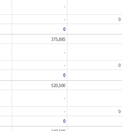
미주산업
-
),
빅스탑
-
0
시그마
아이더,
0
올품
375,885
)
인터텔론
챔프세이프티,
-
테티스(TETIS),
-
0
프로월드컵,
화신금속공업,
0
520,500
-
-
0
0
187,500