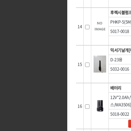
후렉시블펌프
PHKP-5(5
14
5017-0018
믹서기날개[
D-23용
15
5032-0016
배터리
12V*2.0A
스/WA3506
16
5018-0022