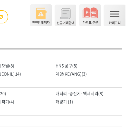
×
×
<5권> 산업공구·용접자재
오웰(8)
HNS 공구(8)
숫자
EONIL],(4)
계양(KEYANG)(3)
[01]수작업공구
[02]전동공구
DM(동명)
20)
배터리·충전기·액세서리(8)
[03]엔진공구
HNS D콘(수입)
척기(4)
해빙기 (1)
[04]하역장비
HNS 계절용품
[05]측정·측량공구
HNS 끈
[06]절삭공구
HNS 락카
HNS 문양거푸집