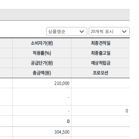
[07]에어공구
HNS 밴드
[08]용접기기·자재
HNS 비닐
[09]용접안전용품
HNS 스페이서
[10]원예용품
HNS 실사생산,
HNS 안전용품(도로(수입))
소비자가(원)
최종견적일
HNS 에어,타카
적용률(%)
최종출고일
HNS 원예
공급단가(원)
예상적립금
HNS 장화
HNS 지붕재
총금액(원)
프로모션
HNS 청소용품
210,000
HNS 폼,스프레이
HNS 호스
-
KUK,
-
0
경신연마
국제케미칼
0
다우실리콘실란트,
304,500
데카스