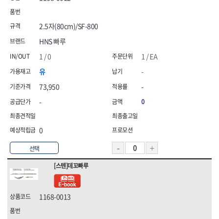
2.5자(80cm)/SF-800
HNS 빠루
1 / 0
1 / EA
유
-
73,950
-
-
0
0
선택
[스텐]데꼬빠루
1168-0013