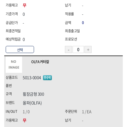
무
-
0
-
-
0
0
선택
OLFA 커터칼
5013-0004
휠잠금형 300
올파(OLFA)
1 / 0
1 / EA
무
-