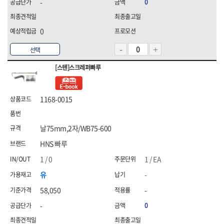
-
0
0
선택
[스텐]스크레퍼빠루
1168-0015
날75mm,2자/WB75-600
HNS 빠루
1 / 0
1 / EA
유
-
58,050
-
-
0