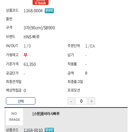
1168-0004
3자(90cm)/SB900
HNS 빠루
1 / 0
1 / EA
무
-
61,350
-
-
0
0
선택
[스텐]폼바라시빠루
1168-0010