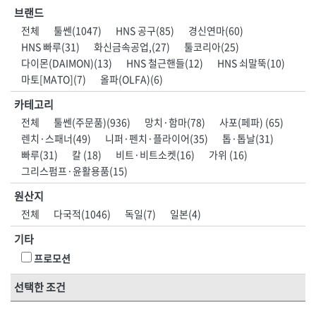
HNS 계절용품
HNS 고체연료,
브랜드
[11]지수재류
[11]호스부속품
HNS 공구
HNS 기성타이
[01]안전화
[01]인쇄안전용품
전체
툴쎈(1047)
HNS 공구(85)
경신연마(60)
[12]문양거푸집
[12]다라·용기류
HNS 기타
HNS 끈
HNS 빠루(31)
화신금속공업,(27)
툴코리아(25)
[02]개인안전
[02]실사출력물
HNS 농기구
HNS 다라종류
[13]철망류
[13]망
다이몬(DAIMON)(13)
HNS 철근핸들(12)
HNS 쇠말뚝(10)
HNS 단열재
HNS 도바리
[03]도로·공사안전
[03]현수막·배너
마토[MATO](7)
올파(OLFA)(6)
[14]비닐
[14]차광망
HNS 락카
HNS 마대
[04]점멸·신호·반사
[04]표지판
[15]천막
[15]지붕재
카테고리
HNS 망종류
HNS 면목
[05]보행안전
[05]게시판
HNS 문구용품
HNS 문양거푸집
전체
툴쎈(주문품)(936)
망치·함마(78)
사포(페파) (65)
[16]장갑
[16]보온덮개
HNS 미장용품
HNS 바퀴
렌치·스패너(49)
니퍼·펜치·플라이어(35)
톱·톱날(31)
[06]로프
[06]안전시설물
[17]우의
[17]고무·바닥재
빠루(31)
칼 (18)
비트·비트소켓(16)
가위 (16)
HNS 방동제
HNS 방수,접착,시멘트
[07]구급·소방안전
[07]교육장
그리스펌프·윤활용품(15)
[18]장화
HNS 밴드
HNS 보온덮개,부직포,
[08]환경시설
[08]안전책자
HNS 보행매트
HNS 본드
[19]기타철물1
원산지
HNS 분진복
HNS 비닐
[09]호흡보호구
전체
다국적(1046)
독일(7)
일본(4)
[21]도어·인테리어
HNS 사다리
HNS 수입마대
[10]수상안전
<5권> 산업공구·용접자재
<6권> 포장자재
기타
[22]환기설비
HNS 수입철
HNS 수전
[11]기타안전용품
HNS 스페이서
HNS 시설물,
프로모션
[23]사다리·우마
[01]수작업공구
[01]테이프
HNS 식품
HNS 실리콘
[24]미장
선택한 조건
HNS 실사,
HNS 실사생산,
[02]전동공구
[02]마대
[25]농기구
HNS 안전용품
HNS 안전용품(개인)
[03]엔진공구
[03]랩·보양지