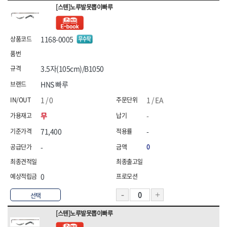
삼화전기
솔로(SOLO)
[스텐]노루발못뽑이빠루
송학,
시그마
신도산업
신주전기
쌍곰,
쏠라젠
1168-0005
아이더,
엘디,
영우화스너
오토스(OTOS),
3.5자(105cm)/B1050
올파(OLFA)
올품
HNS 빠루
웰즈웰딩
유건인더스트리
유승
이화다이아몬드(EHWA)
1 / 0
1 / EA
인터텔론
일신케미칼,
무
-
자커(ZARKER)
정한(JUNG HAN),
71,400
-
지벤,
챔프세이프티,
-
0
캠프라인,
코브인터내셔날
코오롱,
테라코
테티스(TETIS),
툴쎈
0
툴코리아
파코(PACO)
선택
프로식스(PRO6)
프로월드컵,
픽스산업
한국석유
[스텐]노루발못뽑이빠루
한울방재
현대슬링산업