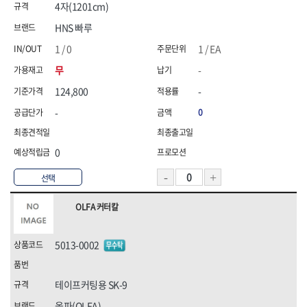
4자(1201cm)
HNS 빠루
1 / 0
1 / EA
무
-
124,800
-
-
0
0
선택
OLFA 커터칼
5013-0002
테이프커팅용 SK-9
올파(OLFA)