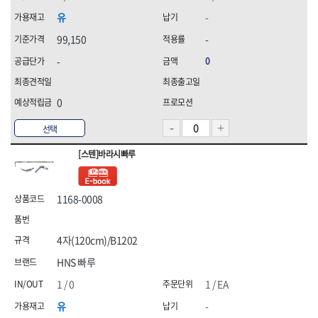
유
-
99,150
-
-
0
0
선택
[스텐]바라시빠루
1168-0008
4자(120cm)/B1202
HNS 빠루
1 / 0
1 / EA
유
-