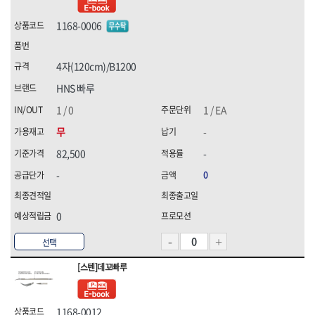
화신금속공업,
휠라(FILA),
힘맨,
1168-0006
4자(120cm)/B1200
HNS 빠루
1 / 0
1 / EA
무
-
82,500
-
-
0
0
선택
[스텐]데꼬빠루
1168-0012