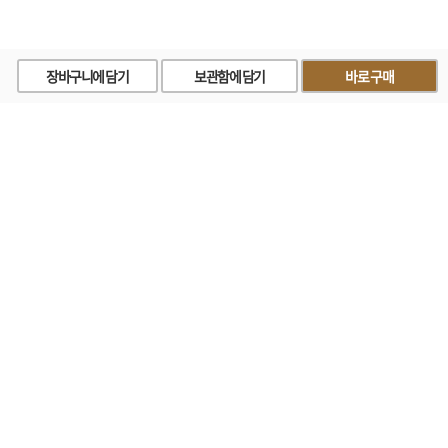
장바구니에 담기
보관함에 담기
바로구매
상호명 : 주식회사 하늘산 대표 : 박용준 사업자 등록번호 : 125-81-96992
주소 : 경기 평택시 오성면 서동대로 2062-1 전화 : 031-682-1811 팩스 : 031-
682-1819
2023 HNS CORP - ALL RIGHTS RESERVED. ( 사전 동의 없이 하늘산 사이트의 일체 정
보, 컨텐츠 및 UI등을 무단 사용할 수 없습니다. )