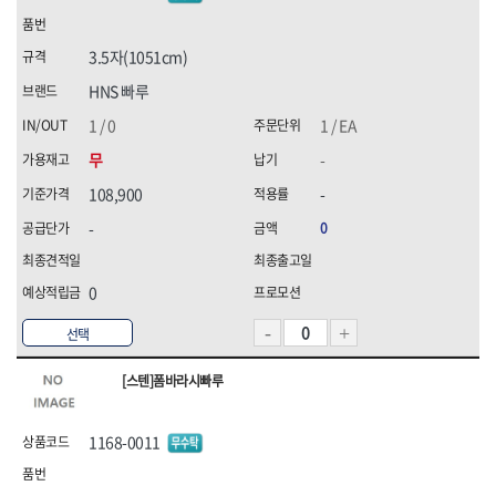
3.5자(1051cm)
HNS 빠루
1 / 0
1 / EA
무
-
108,900
-
-
0
0
선택
[스텐]폼바라시빠루
1168-0011