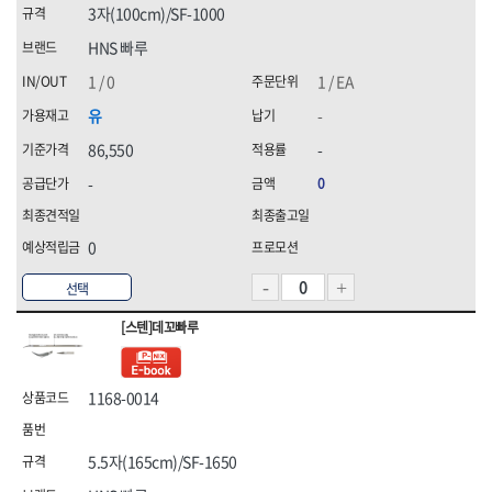
3자(100cm)/SF-1000
HNS 빠루
1 / 0
1 / EA
유
-
86,550
-
-
0
0
선택
[스텐]데꼬빠루
1168-0014
5.5자(165cm)/SF-1650