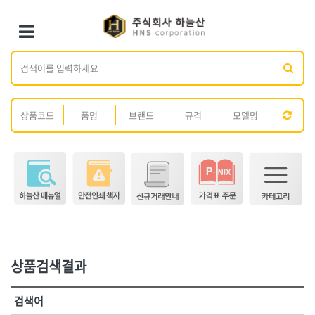
×
×
Toggle Menu
카테고리 검색
브랜드 검색
<1권> 철물·건축 자재
<2권> 산업자재
가나다
ABC
[01]형틀.토목
[01]방수·발수제
전체
ㄱ
ㄴ
ㄷ
ㄹ
ㅁ
ㅂ
ㅅ
ㅇ
ㅈ
[02]철선
[02]시멘트
ㅊ
ㅋ
ㅌ
ㅍ
ㅎ
[03]못
[03]콘크리트 보조제
[04]볼트·너트·와샤
[04]접착제
전체
[05]핀
[05]실리콘·실란트
3M,
AK라온
[06]앙카
[06]페인트·도장재
ARM(암)
BESTO(베스토)
DM(동명)
DOGYU(도규)
[07]화스너·피스
[07]스프레이·폼
DR수전
GL코팅스
[08]가설자재
[08]윤활유
상품검색결과
HNS D콘
HNS D콘(수입)
[09]스페이서
[09]도로보수제
HNS 가설자재(국산)
HNS 가설자재(수입)
검색어
HNS 결속선(국산)
HNS 결속선(수입)
[10]면목
[10]호스
<3권> 안전용품
<4권> 안전인쇄·시설물