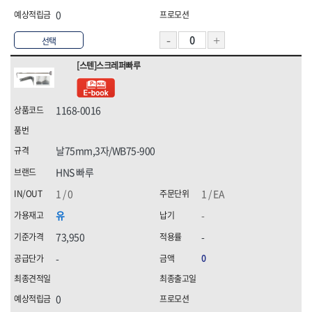
0
선택
[스텐]스크레퍼빠루
1168-0016
날75mm,3자/WB75-900
HNS 빠루
1 / 0
1 / EA
유
-
73,950
-
-
0
0