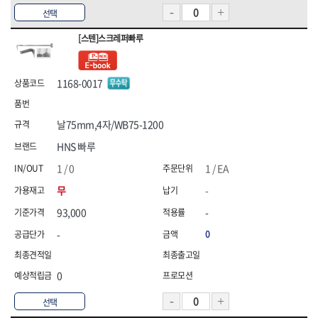
선택
[스텐]스크레퍼빠루
1168-0017
날75mm,4자/WB75-1200
HNS 빠루
1 / 0
1 / EA
무
-
93,000
-
-
0
0
선택