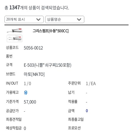
HNS 안전용품(기타(수입))
HNS 안전용품(기타)
[26]농자재
1347
총
개의 상품이 검색되었습니다.
[04]하역장비
[04]단열·완충재
HNS 안전용품(도로(수입))
HNS 안전용품(도로)
[27]조경자재
HNS 안전용품(로프)
HNS 안전용품(안전화(수입))
[05]측정·측량공구
[05]끈
[28]선구류
HNS 안전용품(안전화)
HNS 에어,타카
[06]절삭공구
[06]밴드
그리스펌프[수동*500CC]
HNS 염화,
HNS 와이어메쉬
[29]앵글·선반
[07]에어공구
[07]밴드포장
HNS 용접
HNS 우의
[30]배관
HNS 원예
HNS 일반못
[08]용접기기·자재
5056-0012
[31]수전
HNS 자동바
HNS 잡화
[09]용접안전용품
HNS 장갑
HNS 장화
[32]핸드카·대차
E-503(니쁠*쇠구찌150포함)
[10]원예용품
HNS 전기자재
<7권> 전기자재
HNS 전기자재(수입)
<8권> 잡화·청소·계절
[33]리어카·캡
마토[MATO]
HNS 조경자재
HNS 주문타이
[01]연장선
[01]생활잡화
[34]캐스터(바퀴)
HNS 지붕재
HNS 차광망
1 / 0
1 / EA
HNS 천막
HNS 철물
[02]전선
[02]산업잡화
유
-
HNS 철물(수입)
HNS 청소용품
[03]전선고정자재
[03]문구용품
57,000
-
HNS 타이볼트
HNS 테이프
[04]배선·배전자재
[04]청소도구
HNS 파라솔,캐노피
HNS 포장자재
-
0
HNS 폼,스프레이
HNS 피스
[05]작업등·투광기
[05]걸레·밀대
HNS 하역.부자재
HNS 하역용품
0
[06]조명
[06]청소장비
HNS 핫팩,
HNS 호스