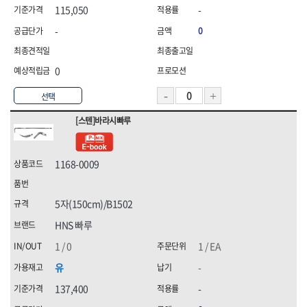
115,050
-
-
0
0
선택
[스텐]바라시빠루
1168-0009
5자(150cm)/B1502
HNS 빠루
1 / 0
1 / EA
유
-
137,400
-