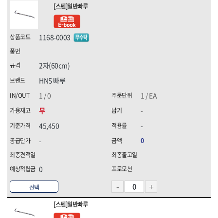
[스텐]일반빠루
1168-0003
2자(60cm)
HNS 빠루
1 / 0
1 / EA
무
-
45,450
-
-
0
0
선택
[스텐]일반빠루