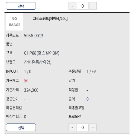
[07]청소약품
HNS 화스너
HNS 후크
선택
HNS 후크(수입)
K2,
[08]파라솔·캐노피
그리스펌프[에어용/20L]
KUK,
MKK
[09]하계용품
TAJIMA(타지마)
TNT(히타)
[10]동계용품
WORX(웍스)
경신연마
5056-0013
계양(KEYANG)
고뫄스방수,
골든브리지
광신
CHP88(호스길이3M)
국제케미칼
금곡정밀(세이프티)
참피온동창유압,
나라지킴이
나바켐,
네파(NEPA),
다우실리콘실란트,
1 / 0
1 / EA
다이몬(DAIMON)
대신인더스(DS)
무
-
대흥화학
덕성하이텍
324,000
-
데카스
두광전자
-
르까프,
명화금속
0
무쏘자동바
미주산업
밀레,
벡셀
0
블랙야크,
블랙이글(BLACKEAGLE),
빅스탑
삼주전자
선택