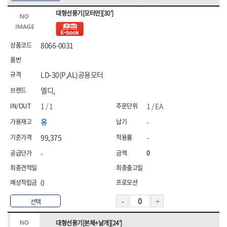
대형선풍기[모터만][30']
8066-0031
LD-30(P,AL)공용모터
엘디,
1 / 1
1 / EA
유
-
99,375
-
-
0
0
선택
대형선풍기[본체+날개][24']