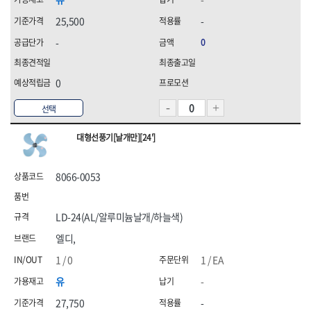
25,500
-
-
0
0
선택
대형선풍기[날개만][24']
8066-0053
LD-24(AL/알루미늄날개/하늘색)
엘디,
1 / 0
1 / EA
유
-
27,750
-