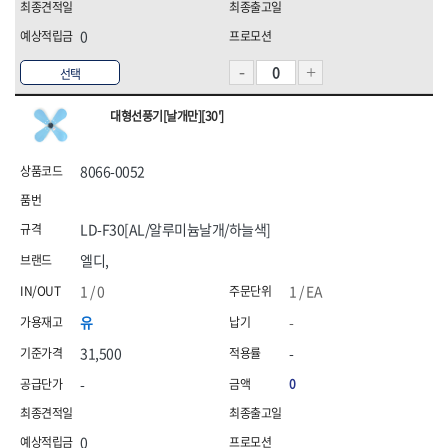
0
선택
대형선풍기[날개만][30']
8066-0052
LD-F30[AL/알루미늄날개/하늘색]
엘디,
1 / 0
1 / EA
유
-
31,500
-
-
0
0