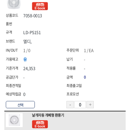
HNS 안전용품(기타(수입))
HNS 안전용품(기타)
[26]농자재
[04]하역장비
[04]단열·완충재
HNS 안전용품(도로(수입))
HNS 안전용품(도로)
[27]조경자재
7058-0013
HNS 안전용품(로프)
HNS 안전용품(안전화(수입))
[05]측정·측량공구
[05]끈
[28]선구류
HNS 안전용품(안전화)
HNS 에어,타카
[06]절삭공구
[06]밴드
HNS 염화,
HNS 와이어메쉬
LD-PS151
[29]앵글·선반
[07]에어공구
[07]밴드포장
HNS 용접
HNS 우의
엘디,
[30]배관
HNS 원예
HNS 일반못
[08]용접기기·자재
1 / 0
1 / EA
[31]수전
HNS 자동바
HNS 잡화
[09]용접안전용품
HNS 장갑
HNS 장화
유
-
[32]핸드카·대차
[10]원예용품
HNS 전기자재
<7권> 전기자재
HNS 전기자재(수입)
<8권> 잡화·청소·계절
24,353
-
[33]리어카·캡
HNS 조경자재
HNS 주문타이
-
0
[01]연장선
[01]생활잡화
[34]캐스터(바퀴)
HNS 지붕재
HNS 차광망
HNS 천막
HNS 철물
[02]전선
[02]산업잡화
HNS 철물(수입)
HNS 청소용품
0
[03]전선고정자재
[03]문구용품
HNS 타이볼트
HNS 테이프
선택
[04]배선·배전자재
[04]청소도구
HNS 파라솔,캐노피
HNS 포장자재
HNS 폼,스프레이
HNS 피스
날개자동 개폐형 환풍기
[05]작업등·투광기
[05]걸레·밀대
HNS 하역.부자재
HNS 하역용품
[06]조명
[06]청소장비
HNS 핫팩,
HNS 호스