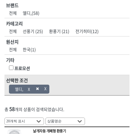
HNS 계절용품
HNS 고체연료,
브랜드
[11]지수재류
[11]호스부속품
HNS 공구
HNS 기성타이
[01]안전화
[01]인쇄안전용품
전체
엘디,(58)
[12]문양거푸집
[12]다라·용기류
HNS 기타
HNS 끈
[02]개인안전
[02]실사출력물
HNS 농기구
HNS 다라종류
카테고리
[13]철망류
[13]망
HNS 단열재
HNS 도바리
[03]도로·공사안전
[03]현수막·배너
전체
선풍기 (25)
환풍기 (21)
전기히터(12)
[14]비닐
[14]차광망
HNS 락카
HNS 마대
[04]점멸·신호·반사
[04]표지판
원산지
[15]천막
[15]지붕재
HNS 망종류
HNS 면목
전체
한국(1)
[05]보행안전
[05]게시판
HNS 문구용품
HNS 문양거푸집
[16]장갑
[16]보온덮개
HNS 미장용품
HNS 바퀴
[06]로프
[06]안전시설물
기타
[17]우의
[17]고무·바닥재
HNS 방동제
HNS 방수,접착,시멘트
프로모션
[07]구급·소방안전
[07]교육장
[18]장화
HNS 밴드
HNS 보온덮개,부직포,
[08]환경시설
[08]안전책자
HNS 보행매트
HNS 본드
선택한 조건
[19]기타철물1
HNS 분진복
HNS 비닐
[09]호흡보호구
엘디,
[21]도어·인테리어
HNS 사다리
HNS 수입마대
[10]수상안전
<5권> 산업공구·용접자재
<6권> 포장자재
[22]환기설비
HNS 수입철
HNS 수전
[11]기타안전용품
58
HNS 스페이서
HNS 시설물,
총
개의 상품이 검색되었습니다.
[23]사다리·우마
[01]수작업공구
[01]테이프
HNS 식품
HNS 실리콘
[24]미장
HNS 실사,
HNS 실사생산,
[02]전동공구
[02]마대
[25]농기구
HNS 안전용품
HNS 안전용품(개인)
날개자동 개폐형 환풍기
[03]엔진공구
[03]랩·보양지