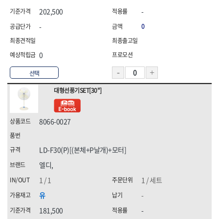
202,500
-
-
0
0
선택
대형선풍기SET[30"]
8066-0027
LD-F30(P)[(본체+P날개)+모터]
엘디,
1 / 1
1 / 세트
유
-
181,500
-