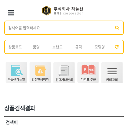
×
×
Toggle Menu
카테고리 검색
브랜드 검색
<1권> 철물·건축 자재
<2권> 산업자재
가나다
ABC
[01]형틀.토목
[01]방수·발수제
전체
ㄱ
ㄴ
ㄷ
ㄹ
ㅁ
ㅂ
ㅅ
ㅇ
ㅈ
[02]철선
[02]시멘트
ㅊ
ㅋ
ㅌ
ㅍ
ㅎ
[03]못
[03]콘크리트 보조제
[04]볼트·너트·와샤
[04]접착제
전체
[05]핀
[05]실리콘·실란트
3M,
AK라온
[06]앙카
[06]페인트·도장재
ARM(암)
BESTO(베스토)
DM(동명)
DOGYU(도규)
[07]화스너·피스
[07]스프레이·폼
DR수전
GL코팅스
[08]가설자재
[08]윤활유
상품검색결과
HNS D콘
HNS D콘(수입)
[09]스페이서
[09]도로보수제
HNS 가설자재(국산)
HNS 가설자재(수입)
검색어
HNS 결속선(국산)
HNS 결속선(수입)
[10]면목
[10]호스
<3권> 안전용품
<4권> 안전인쇄·시설물