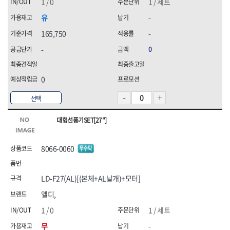
1 / 0
1 / 세트
유
-
165,750
-
-
0
0
선택
대형선풍기SET[27"]
8066-0060
LD-F27(AL)[(본체+AL날개)+모터]
엘디,
1 / 0
1 / 세트
무
-