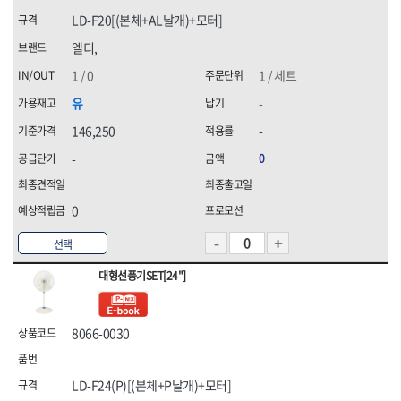
LD-F20[(본체+AL날개)+모터]
엘디,
1 / 0
1 / 세트
유
-
146,250
-
-
0
0
선택
대형선풍기SET[24"]
8066-0030
LD-F24(P)[(본체+P날개)+모터]