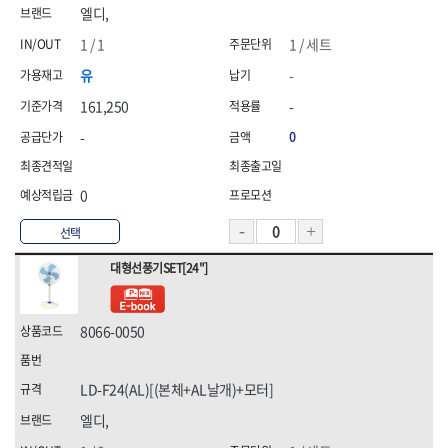
엘디,
1 / 1
1 / 세트
유
-
161,250
-
-
0
0
선택
대형선풍기SET[24"]
8066-0050
LD-F24(AL)[(본체+AL날개)+모터]
엘디,