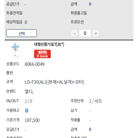
-
0
0
선택
대형선풍기SET[30"]
8066-0049
LD-F30(AL)[(본체+AL날개)+모터]
엘디,
1 / 0
1 / 세트
유
-
187,500
-
-
0