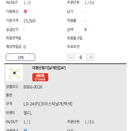
1 / 0
1 / EA
무
-
25,500
-
-
0
0
선택
대형선풍기[날개만][24']
8066-0026
LD-24(P)[프라스틱날개/백색]
엘디,
1 / 1
1 / EA
유
-