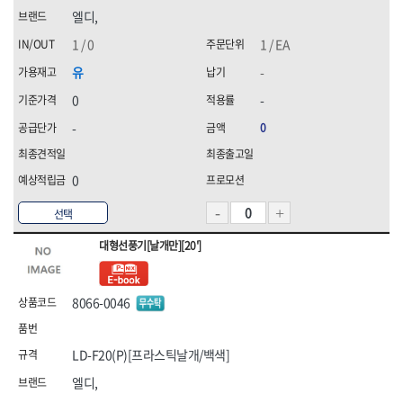
화신금속공업,
휠라(FILA),
엘디,
힘맨,
1 / 0
1 / EA
유
-
0
-
-
0
0
선택
대형선풍기[날개만][20']
8066-0046
LD-F20(P)[프라스틱날개/백색]
엘디,