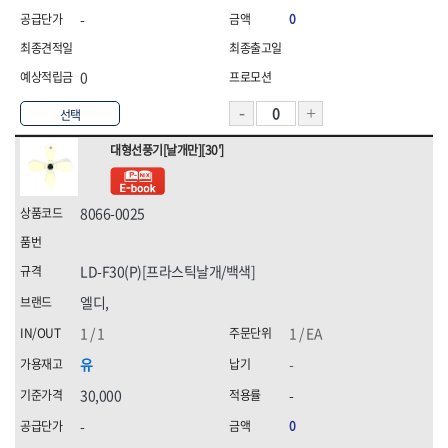
-
0
0
선택
대형선풍기[날개만][30']
8066-0025
LD-F30(P)[프라스틱날개/백색]
엘디,
1 / 1
1 / EA
유
-
30,000
-
-
0