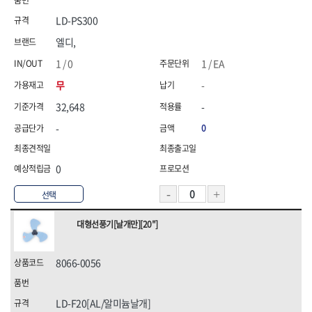
삼화전기
솔로(SOLO)
송학,
시그마
LD-PS300
신도산업
신주전기
엘디,
쌍곰,
쏠라젠
1 / 0
1 / EA
아이더,
엘디,
무
-
영우화스너
오토스(OTOS),
올파(OLFA)
올품
32,648
-
웰즈웰딩
유건인더스트리
-
0
유승
이화다이아몬드(EHWA)
인터텔론
일신케미칼,
0
자커(ZARKER)
정한(JUNG HAN),
지벤,
챔프세이프티,
선택
캠프라인,
코브인터내셔날
코오롱,
테라코
대형선풍기[날개만][20"]
테티스(TETIS),
툴쎈
툴코리아
파코(PACO)
8066-0056
프로식스(PRO6)
프로월드컵,
픽스산업
한국석유
한울방재
현대슬링산업
LD-F20[AL/알미늄날개]