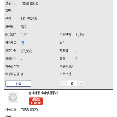
7058-0018
[07]청소약품
HNS 화스너
HNS 후크
HNS 후크(수입)
K2,
[08]파라솔·캐노피
KUK,
MKK
LD-PS256
[09]하계용품
TAJIMA(타지마)
TNT(히타)
엘디,
[10]동계용품
WORX(웍스)
경신연마
1 / 0
1 / EA
계양(KEYANG)
고뫄스방수,
골든브리지
광신
유
-
국제케미칼
금곡정밀(세이프티)
27,882
-
나라지킴이
나바켐,
-
0
네파(NEPA),
다우실리콘실란트,
다이몬(DAIMON)
대신인더스(DS)
대흥화학
덕성하이텍
0
데카스
두광전자
선택
르까프,
명화금속
무쏘자동바
미주산업
날개자동 개폐형 환풍기
밀레,
벡셀
블랙야크,
블랙이글(BLACKEAGLE),
7058-0020
빅스탑
삼주전자