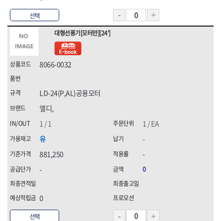
선택
대형선풍기[모터만][24']
8066-0032
LD-24(P,AL)공용모터
엘디,
1 / 1
1 / EA
유
-
881,250
-
-
0
0
선택