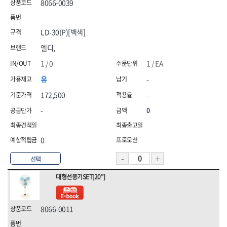
8066-0039
LD-30(P)[백색]
엘디,
1 / 0
1 / EA
유
-
172,500
-
-
0
0
선택
대형선풍기SET[20"]
8066-0011