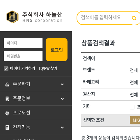
상품검색결과
브랜드 검색
로그인
카테고리 검색
검색어
전체
ㄱ
ㄴ
ㄷ
ㄹ
ㅁ
ㅂ
ㅅ
ㅇ
<1권> 철물·건축 자재
<2권> 산업자재
아이디 기억하기
ID/PW 찾기
브랜드
전체
A
B
C
D
E
F
G
H
I
J
[01]형틀.토목
[01]방수·발
카테고리
전체
주문하기
전체
[02]철선
[02]시멘트
원산지
전체
주문정보
3M,
AK라온
[03]못
[03]콘크리트
기타
DOGYU(도규)
DR수전
[04]볼트·너트·와샤
[04]접착제
프로모션
HNS 가설자재(국산)
HNS 가설자재(
선택한 조건
MK
[05]핀
[05]실리콘·
HNS 고체연료,
HNS 공구
견적기능
HNS 농기구
[06]앙카
[06]페인트·
HNS 다라종류
3
총
개의 상품이 검색되었습니다
HNS 마대
HNS 망종류