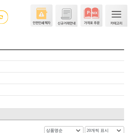
×
×
<5권> 산업공구·용접자재
숫자
[01]수작업공구
[02]전동공구
DM(동명)
[03]엔진공구
HNS D콘(수입)
[04]하역장비
HNS 계절용품
[05]측정·측량공구
HNS 끈
[06]절삭공구
HNS 락카
HNS 문양거푸집