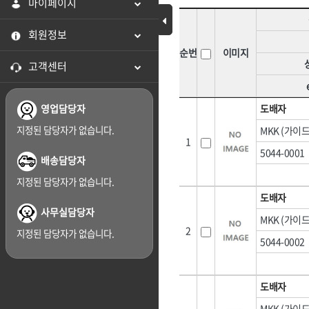
마이페이지
[07]화스너·피스
[07]스프레이
HNS 미장용품
HNS 바퀴
Toggle Menu
[08]가설자재
[08]윤활유
회원정보
HNS 보온덮개,부직포,
HNS 보행매트
[09]스페이서
[09]도로보수
HNS 사다리
HNS 수입마대
순번
이미지
고객센터
[10]면목
[10]호스
HNS 시설물,
HNS 식품
HNS 안전용품
HNS 안전용품(
[11]지수재류
[11]호스부속
HNS 안전용품(도로)
HNS 안전용품(
영업담당자
도배자
[12]문양거푸집
[12]다라·용
HNS 염화,
HNS 와이어메
지정된 담당자가 없습니다.
MKK (가이드
[13]철망류
[13]망
HNS 일반못
1
HNS 자동바
5044-0001
[14]비닐
[14]차광망
HNS 전기자재
HNS 전기자재(
배송담당자
HNS 차광망
HNS 천막
[15]천막
[15]지붕재
지정된 담당자가 없습니다.
HNS 타이볼트
HNS 테이프
도배자
[16]장갑
[16]보온덮개
사무실담당자
HNS 피스
HNS 하역.부자
<6권> 포장자재
<7권> 전기자재
MKK (가이드
[17]우의
[17]고무·바
2
HNS 화스너
HNS 후크
지정된 담당자가 없습니다.
5044-0002
[18]장화
MKK
TAJIMA(타지마)
[01]테이프
[01]연장선
계양(KEYANG)
[19]기타철물1
고뫄스방수,
[02]마대
[02]전선
금곡정밀(세이프티)
나라지킴이
도배자
[21]도어·인테리어
[03]랩·보양지
[03]전선고정
다이몬(DAIMON)
대신인더스(DS)
MKK (가이드