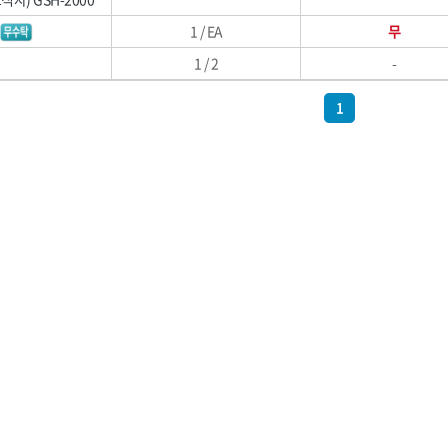
전자재
[04]청소도구
명화금속
무쏘자동바
1 / EA
무
투광기
[05]걸레·밀대
블랙야크,
블랙이글(BLACKEAGLE
1 / 2
-
솔로(SOLO)
송학,
[06]청소장비
쌍곰,
쏠라젠
[07]청소약품
1
오토스(OTOS),
올파(OLFA)
[08]파라솔·캐노피
유승
이화다이아몬드(EHWA
[09]하계용품
정한(JUNG HAN),
지벤,
코오롱,
테라코
[10]동계용품
파코(PACO)
프로식스(PRO6)
한울방재
현대슬링산업