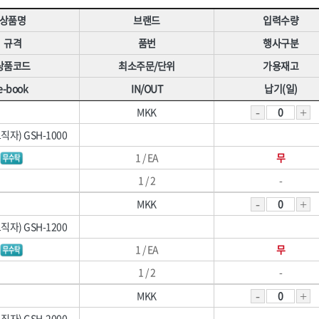
·폼
[07]구급·소방안전
[07]교육장
HNS 방동제
HNS 방수,접착,시멘트
상품명
브랜드
입력수량
[08]환경시설
[08]안전책자
HNS 본드
HNS 분진복
규격
품번
행사구분
제
[09]호흡보호구
HNS 수입철
HNS 수전
상품코드
최소주문/단위
가용재고
[10]수상안전
HNS 실리콘
HNS 실사,
e-book
IN/OUT
납기(일)
개인)
HNS 안전용품(기타(수입))
HNS 안전용품(기타)
품
[11]기타안전용품
로프)
HNS 안전용품(안전화(수입))
HNS 안전용품(안전화)
MKK
기류
쉬
HNS 용접
HNS 우의
직자) GSH-1000
HNS 잡화
HNS 장갑
1 / EA
무
수입)
HNS 조경자재
HNS 주문타이
1 / 2
-
HNS 철물
HNS 철물(수입)
HNS 파라솔,캐노피
HNS 포장자재
MKK
재
HNS 하역용품
HNS 핫팩,
<8권> 잡화·청소·계절
직자) GSH-1200
닥재
HNS 후크(수입)
K2,
1 / EA
무
TNT(히타)
WORX(웍스)
[01]생활잡화
1 / 2
-
골든브리지
광신
[02]산업잡화
나바켐,
네파(NEPA),
MKK
자재
[03]문구용품
대흥화학
덕성하이텍
직자) GSH-2000