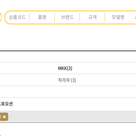
ㅈ
ㅊ
ㅋ
ㅌ
ㅍ
ㅎ
<3권> 안전용품
<4권> 안전인쇄·시설물
MKK(3)
K
L
M
N
O
P
Q
R
S
T
U
V
W
X
Y
Z
수제
[01]안전화
[01]인쇄안전용품
직각자 (3)
[02]개인안전
[02]실사출력물
ARM(암)
BESTO(베스토)
 보조제
[03]도로·공사안전
[03]현수막·배너
프로모션
GL코팅스
HNS D콘
[04]점멸·신호·반사
[04]표지판
수입)
HNS 결속선(국산)
HNS 결속선(수입)
K
실란트
[05]보행안전
[05]게시판
HNS 기성타이
HNS 기타
도장재
[06]로프
HNS 단열재
[06]안전시설물
HNS 도바리
.
HNS 면목
HNS 문구용품