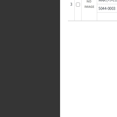
[22]환기설비
[04]단열·완충재
[04]배선·배
3
두광전자
르까프,
5044-0003
[23]사다리·우마
밀레,
[05]끈
[05]작업등·
벡셀
[24]미장
삼주전자
삼화전기
[06]밴드
[06]조명
신도산업
신주전기
[25]농기구
[07]밴드포장
엘디,
영우화스너
[26]농자재
웰즈웰딩
유건인더스트리
[27]조경자재
일신케미칼,
자커(ZARKER)
[28]선구류
캠프라인,
코브인터내셔날
툴쎈
툴코리아
[29]앵글·선반
픽스산업
한국석유
[30]배관
휠라(FILA),
힘맨,
[31]수전
[32]핸드카·대차
[33]리어카·캡
[34]캐스터(바퀴)