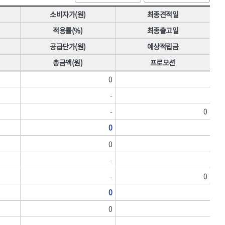
[07]에어공구
HNS 밴드
소비자가(원)
최종견적일
[08]용접기기·자재
HNS 비닐
적용률(%)
최종출고일
[09]용접안전용품
HNS 스페이서
공급단가(원)
예상적립금
[10]원예용품
HNS 실사생산,
총금액(원)
프로모션
HNS 안전용품(도로(수입))
HNS 에어,타카
0
HNS 원예
-
HNS 장화
-
0
HNS 지붕재
0
HNS 청소용품
HNS 폼,스프레이
0
HNS 호스
-
KUK,
-
0
경신연마
0
국제케미칼
다우실리콘실란트,
0
데카스
-